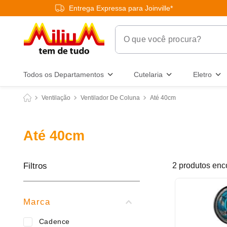
Entrega Expressa para Joinville*
O que você procura?
Termos Mais Buscados
Todos os Departamentos
Cutelaria
Eletro
1
º
chuveiro
Ventilação
Ventilador De Coluna
Até 40cm
2
º
tinta
3
º
torneira
Até 40cm
4
º
garrafa térmica
5
º
banheiro
Filtros
2
produtos
6
º
luminária
7
º
varal
Marca
8
º
panelas
Cadence