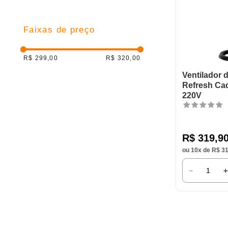
9
º
caneca
10
º
frigideira multiflon
Faixas de preço
R$ 299,00
R$ 320,00
Ventilador 
Refresh Ca
220V
R$
319
,
9
ou
10
x de
R$
3
－