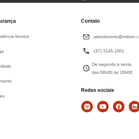
gurança
Contato
stência técnica
atendimento@milium.c
(47) 3145-1001
ga
De segunda à sexta,
cidade
das 08h00 às 18h00.
mento
Redes sociais
tes