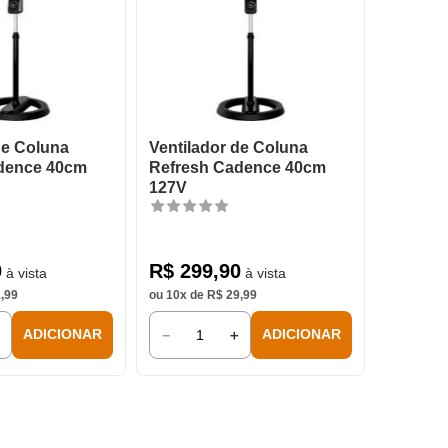
de Coluna
Ventilador de Coluna
dence 40cm
Refresh Cadence 40cm
127V
0
R$
299
,
90
à vista
à vista
1
,
99
ou
10
x de
R$
29
,
99
＋
－
＋
ADICIONAR
ADICIONAR