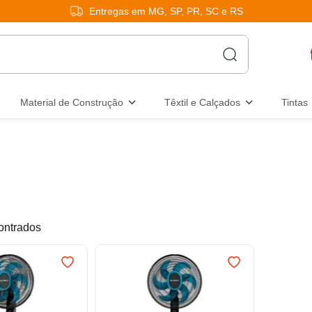
Entregas em MG, SP, PR, SC e RS
Material de Construção
Têxtil e Calçados
Tintas