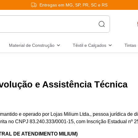
Entregas em MG, SP, PR, SC e RS
Material de Construção
Têxtil e Calçados
Tintas
evolução e Assistência Técnica
 mantido e operado por Lojas Milium Ltda., pessoa jurídica de d
rita no CNPJ 83.240.333/0001-15, com Inscrição Estadual nº 2
TRAL DE ATENDIMENTO MILIUM)