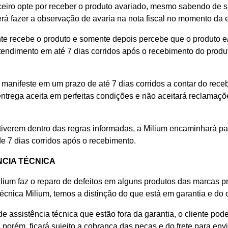
rceiro opte por receber o produto avariado, mesmo sabendo de 
erá fazer a observação de avaria na nota fiscal no momento da 
nte recebe o produto e somente depois percebe que o produto 
tendimento em até 7 dias corridos após o recebimento do produt
e manifeste em um prazo de até 7 dias corridos a contar do re
entrega aceita em perfeitas condições e não aceitará reclamaçõ
tiverem dentro das regras informadas, a Milium encaminhará pa
e 7 dias corridos após o recebimento.
NCIA TÉCNICA
ilium faz o reparo de defeitos em alguns produtos das marcas p
técnica Milium, temos a distinção do que está em garantia e do q
e assistência técnica que estão fora da garantia, o cliente pode
porém, ficará sujeito a cobrança das peças e do frete para env