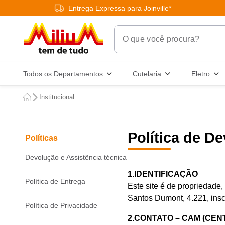
Entrega Expressa para Joinville*
O que você procura?
Termos Mais Buscados
Todos os Departamentos
Cutelaria
Eletro
1
º
chuveiro
Institucional
2
º
tinta
3
º
torneira
Política de D
Políticas
4
º
garrafa térmica
5
º
banheiro
Devolução e Assistência técnica
1.IDENTIFICAÇÃO
6
º
luminária
Política de Entrega
Este site é de propriedade,
7
º
frigideira multiflon
Santos Dumont, 4.221, insc
Política de Privacidade
8
º
panelas
2.CONTATO – CAM (CEN