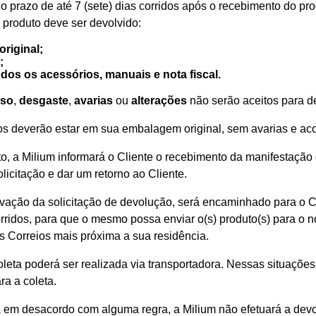
o prazo de até 7 (sete) dias corridos após o recebimento do pro
o produto deve ser devolvido:
riginal;
;
s os acessórios, manuais e nota fiscal.
uso
,
desgaste
,
avarias
ou
alterações
não serão aceitos para d
dos deverão estar em sua embalagem original, sem avarias e a
o, a Milium informará o Cliente o recebimento da manifestação d
olicitação e dar um retorno ao Cliente.
ovação da solicitação de devolução, será encaminhado para o 
corridos, para que o mesmo possa enviar o(s) produto(s) para o 
 Correios mais próxima a sua residência.
oleta poderá ser realizada via transportadora. Nessas situações
ra a coleta.
a em desacordo com alguma regra, a Milium não efetuará a devo