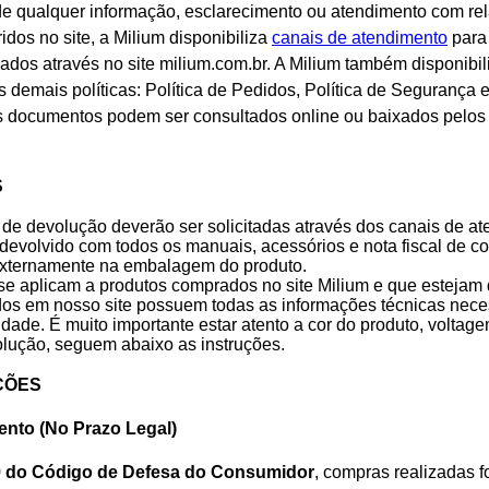
e qualquer informação, esclarecimento ou atendimento com rela
dos no site, a Milium disponibiliza
canais de atendimento
para
ados através no site milium.com.br. A Milium também disponibi
 demais políticas: Política de Pedidos, Política de Segurança 
s documentos podem ser consultados online ou baixados pelos 
S
 de devolução deverão ser solicitadas através dos canais de at
 devolvido com todos os manuais, acessórios e nota fiscal d
externamente na embalagem do produto.
se aplicam a produtos comprados no site Milium e que estejam 
os em nosso site possuem todas as informações técnicas neces
dade. É muito importante estar atento a cor do produto, volta
olução, seguem abaixo as instruções.
ÇÕES
ento (No Prazo Legal)
49 do Código de Defesa do Consumidor
, compras realizadas f