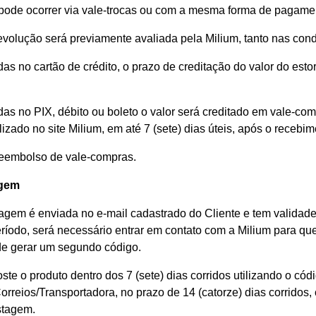
 pode ocorrer via vale-trocas ou com a mesma forma de pagamen
devolução será previamente avaliada pela Milium, tanto nas con
das no cartão de crédito, o prazo de creditação do valor do est
das no PIX, débito ou boleto o valor será creditado em vale-
alizado no site Milium, em até 7 (sete) dias úteis, após o receb
 reembolso de vale-compras.
agem
agem é enviada no e-mail cadastrado do Cliente e tem validade 
ríodo, será necessário entrar em contato com a Milium para qu
de gerar um segundo código.
ste o produto dentro dos 7 (sete) dias corridos utilizando o có
rreios/Transportadora, no prazo de 14 (catorze) dias corridos,
stagem.