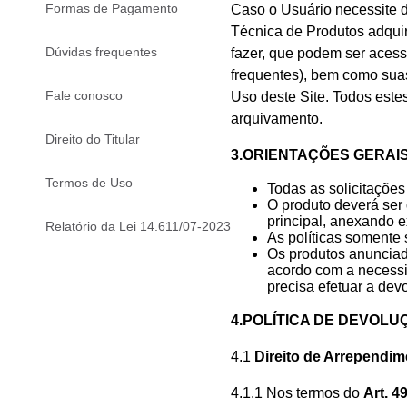
9
º
varal
Formas de Pagamento
Caso o Usuário necessite d
Técnica de Produtos adquiri
10
º
caneca
Dúvidas frequentes
fazer, que podem ser acess
frequentes), bem como suas
Fale conosco
Uso deste Site. Todos este
arquivamento.
Direito do Titular
3.ORIENTAÇÕES GERAI
Termos de Uso
Todas as solicitações
O produto deverá ser
principal, anexando 
Relatório da Lei 14.611/07-2023
As políticas somente 
Os produtos anunciad
acordo com a necessi
precisa efetuar a dev
4.POLÍTICA DE DEVOLU
4.1
Direito de Arrependim
4.1.1 Nos termos do
Art. 