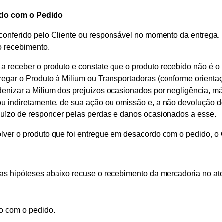
do com o Pedido
 conferido pelo Cliente ou responsável no momento da entrega.
o recebimento.
a receber o produto e constate que o produto recebido não é o a
regar o Produto à Milium ou Transportadoras (conforme orient
nizar a Milium dos prejuízos ocasionados por negligência, má 
 ou indiretamente, de sua ação ou omissão e, a não devolução 
juízo de responder pelas perdas e danos ocasionados a esse.
lver o produto que foi entregue em desacordo com o pedido, o C
das hipóteses abaixo recuse o recebimento da mercadoria no a
o com o pedido.