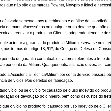
tos que não são das marcas Powner, Newpro e Ikinci e necessita
er efetivada somente após recebimento e análise das condições
cia de manual/acessórios ou qualquer outro detalhe que não es
técnica e reenviar o produto ao Cliente, independentemente de 
nte acionar a garantia do produto, a Milium reserva-se no dire
e, nos termos do artigo 18, §1º, do Código de Defesa do Consu
 período de garantia contratual, os valores referentes a frete
ão por conta da Milium. Qualquer outra situação deverá ser con
do à Assistência Técnica/Milium por conta de vício passará ob
cia de vícios e/ou defeitos de fabricação.
ado vício, ou se o vício foi causado pelo uso indevido do produt
brigação de devolução do dinheiro, bem como os custos do frete
 que o vício no produto foi causado por uso indevido pelo Clien