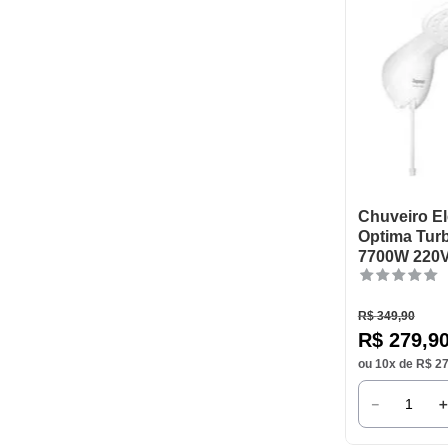
Japi
Germer
Eletroplas
Chuveiro El
Optima Tur
7700W 220
R$
349
,
90
R$
279
,
9
ou
10
x de
R$
2
－