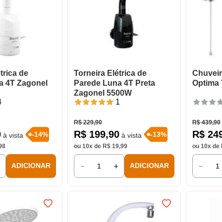
trica de
Torneira Elétrica de
Chuveir
a 4T Zagonel
Parede Luna 4T Preta
Optima
Zagonel 5500W
4
1
R$
229
,
90
R$
439
,
90
0
R$
199
,
90
R$
24
-
14
%
-
13
%
à vista
à vista
98
ou
10
x de
R$
19
,
99
ou
10
x de
＋
－
＋
－
ADICIONAR
ADICIONAR