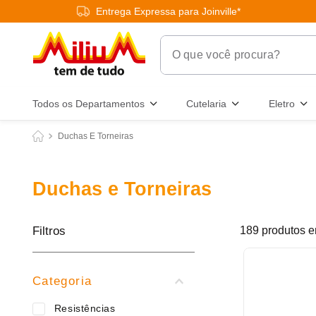
Entrega Expressa para Joinville*
O que você procura?
Termos Mais Buscados
Todos os Departamentos
Cutelaria
Eletro
1
º
chuveiro
Duchas E Torneiras
2
º
tinta
3
º
torneira
Duchas e Torneiras
4
º
frigideira multiflon
5
º
garrafa térmica
Filtros
189
produtos
6
º
banheiro
7
º
luminária
Categoria
8
º
panelas
Resistências