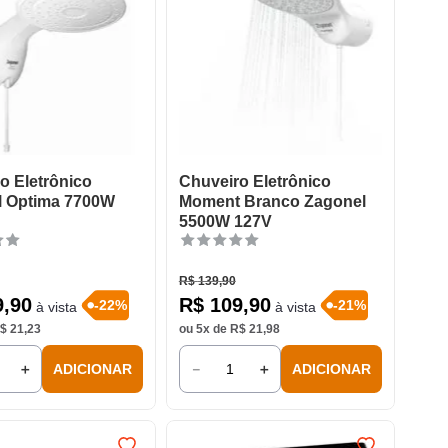
o Eletrônico
Chuveiro Eletrônico
l Optima 7700W
Moment Branco Zagonel
5500W 127V
R$
139
,
90
9
,
90
R$
109
,
90
-
22
%
-
21
%
à vista
à vista
$
21
,
23
ou
5
x de
R$
21
,
98
＋
－
＋
ADICIONAR
ADICIONAR