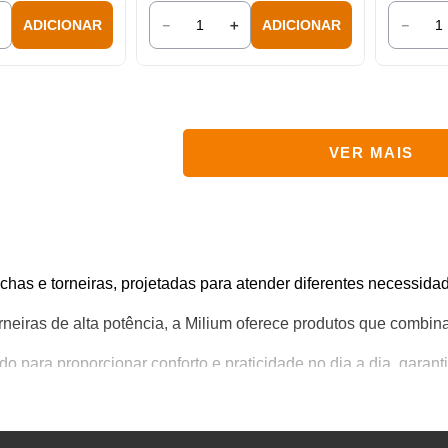
＋
－
＋
－
ADICIONAR
ADICIONAR
as e torneiras, projetadas para atender diferentes necessidad
eiras de alta potência, a Milium oferece produtos que combina
ido para proporcionar conforto e praticidade no dia a dia, gar
neiras disponíveis na Mili