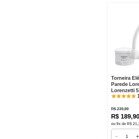
Torneira Elé
Parede Lor
Lorenzetti
R$
239
,
90
R$
189
,
9
ou
9
x de
R$
21
,
－