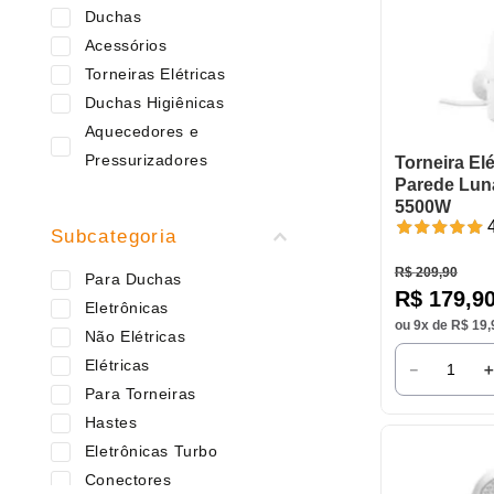
9
º
varal
Duchas
10
º
caneca
Acessórios
Torneiras Elétricas
Duchas Higiênicas
Aquecedores e
Pressurizadores
Torneira Elé
Parede Lun
5500W
Subcategoria
R$
209
,
90
Para Duchas
R$
179
,
9
Eletrônicas
ou
9
x de
R$
19
,
Não Elétricas
Elétricas
－
Para Torneiras
Hastes
Eletrônicas Turbo
Conectores