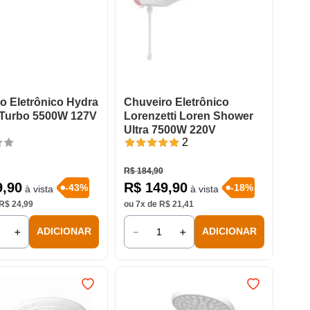
o Eletrônico Hydra
Chuveiro Eletrônico
 Turbo 5500W 127V
Lorenzetti Loren Shower
Ultra 7500W 220V
2
R$
184
,
90
9
,
90
R$
149
,
90
-
43
%
-
18
%
à vista
à vista
R$
24
,
99
ou
7
x de
R$
21
,
41
＋
－
＋
ADICIONAR
ADICIONAR