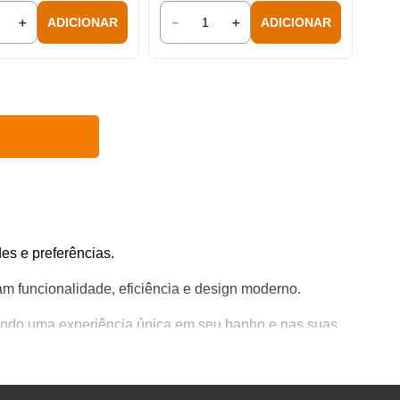
＋
－
＋
ADICIONAR
ADICIONAR
es e preferências.
m funcionalidade, eficiência e design moderno.
antindo uma experiência única em seu banho e nas suas
um