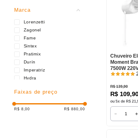
Para Aquecedores
Marca
Pressurizadores
Para Duchas Higiênicas
Lorenzetti
Desviadores e Suportes
Zagonel
Aquecedores
Fame
Diafragmas e Fusíveis
Sintex
Pratimix
Chuveiro El
Durín
Moment Bra
7500W 220
Imperatriz
Hydra
Docol
R$
139
,
90
Faixas de preço
R$
109
,
9
Astra
ou
5
x de
R$
21
,
Blukit
R$ 8,00
R$ 880,00
Tigre
－
STD
Enerblu
Deca