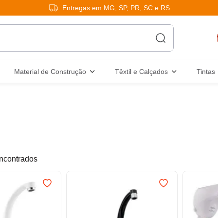
Entregas em MG, SP, PR, SC e RS
Material de Construção
Têxtil e Calçados
Tintas