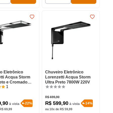
o Eletrônico
Chuveiro Eletrônico
tti Acqua Storm
Lorenzetti Acqua Storm
reto e Cromado
Ultra Preto 7800W 220V
1
220V
R$
699
,
90
9
,
90
R$
599
,
90
-
22
%
-
14
%
à vista
à vista
R$
69
,
99
ou
10
x de
R$
59
,
99