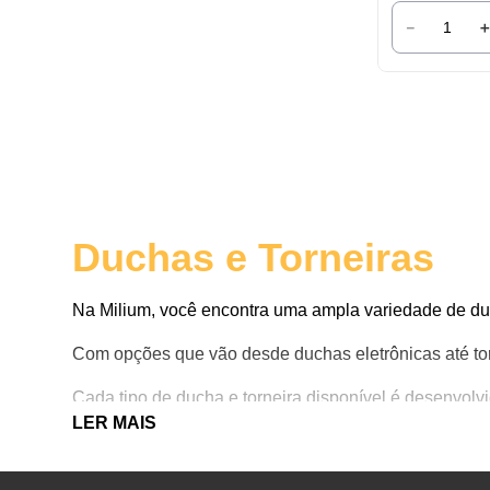
－
Duchas e Torneiras
Na Milium, você encontra uma ampla variedade de duch
Com opções que vão desde duchas eletrônicas até torn
Cada tipo de ducha e torneira disponível é desenvolv
LER MAIS
atividades diárias. Continue lendo para saber mais!
Tipos de duchas e tor