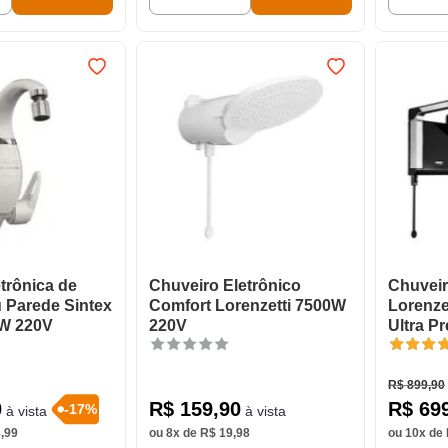
etrônica de
Chuveiro Eletrônico
Chuveir
 Parede Sintex
Comfort Lorenzetti 7500W
Lorenze
W 220V
220V
Ultra P
7800W 
R$
899
,
90
0
R$
159
,
90
R$
69
-
17
%
à vista
à vista
8
,
99
ou
8
x de
R$
19
,
98
ou
10
x de