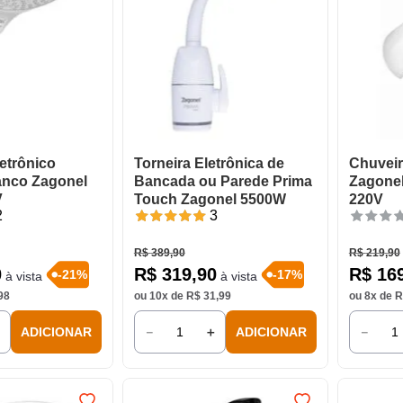
etrônico
Torneira Eletrônica de
Chuveir
nco Zagonel
Bancada ou Parede Prima
Zagone
V
Touch Zagonel 5500W
220V
2
3
R$
389
,
90
R$
219
,
90
0
R$
319
,
90
R$
16
-
21
%
-
17
%
à vista
à vista
98
ou
10
x de
R$
31
,
99
ou
8
x de
R
＋
－
＋
－
ADICIONAR
ADICIONAR