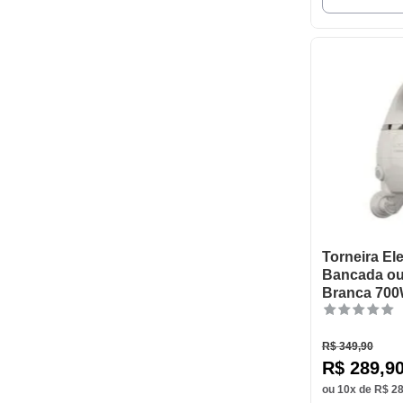
Torneira El
Bancada ou
Branca 700
R$
349
,
90
R$
289
,
9
ou
10
x de
R$
2