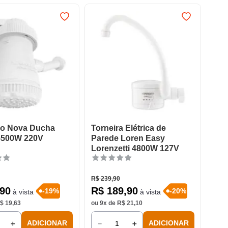
ro Nova Ducha
Torneira Elétrica de
5500W 220V
Parede Loren Easy
Lorenzetti 4800W 127V
R$
239
,
90
90
R$
189
,
90
-
19
%
-
20
%
à vista
à vista
$
19
,
63
ou
9
x de
R$
21
,
10
＋
－
＋
ADICIONAR
ADICIONAR