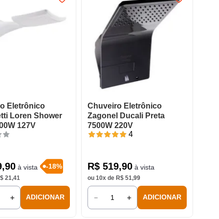
o Eletrônico
Chuveiro Eletrônico
tti Loren Shower
Zagonel Ducali Preta
500W 127V
7500W 220V
4
9
,
90
R$
519
,
90
-
18
%
à vista
à vista
$
21
,
41
ou
10
x de
R$
51
,
99
＋
－
＋
ADICIONAR
ADICIONAR