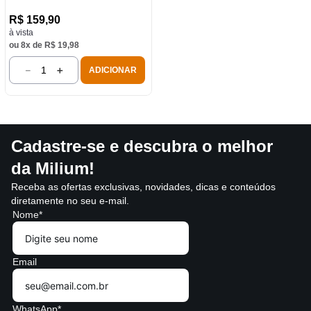
R$
159
,
90
à vista
ou
8
x de
R$
19
,
98
－
＋
ADICIONAR
Cadastre-se e descubra o melhor
da Milium!
Receba as ofertas exclusivas, novidades, dicas e conteúdos
diretamente no seu e-mail.
Nome*
Email
WhatsApp*