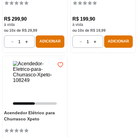
R$
299
,
90
R$
199
,
90
à vista
à vista
ou
10
x de
R$
29
,
99
ou
10
x de
R$
19
,
99
－
＋
－
＋
ADICIONAR
ADICIONAR
Acendedor Elétrico para
Churrasco Xpeto