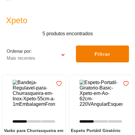
7
º
frigideira multiflon
8
º
panelas
Xpeto
9
º
varal
5
produtos
10
º
caneca
Ordenar por
Filtrar
Mais recentes
Varão para Churrasqueira em
Espeto Portátil Giratório