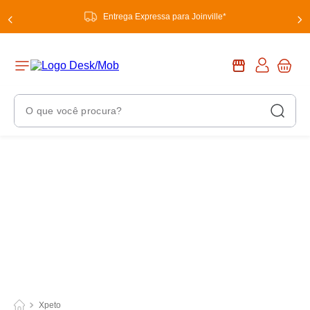
Entrega Expressa para Joinville*
O que você procura?
Termos Mais Buscados
1
º
chuveiro
2
º
tinta
3
º
torneira
4
º
garrafa térmica
5
º
banheiro
6
º
luminária
Xpeto