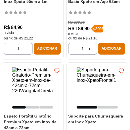
Inox Xpeto 55cm a 1m
Basic Xpeto em Aço 62cm
R$
239
,
90
R$
84
,
90
R$
189
,
90
-
20
%
à vista
à vista
ou
4
x de
R$
21
,
22
ou
9
x de
R$
21
,
10
－
＋
－
＋
ADICIONAR
ADICIONAR
Espeto Portátil Giratório
Suporte para Churrasqueira
Premium Xpeto em Inox de
em Inox Xpeto
42cm a 72cm