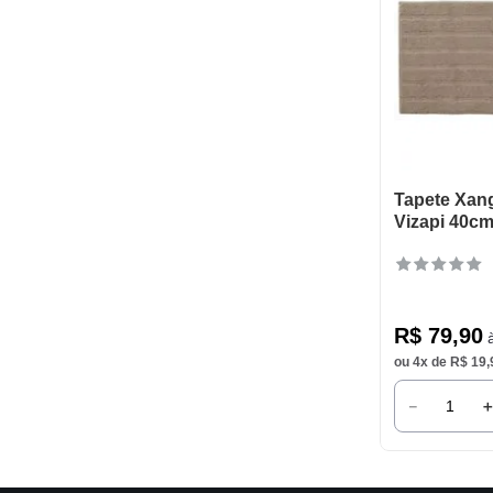
Tapete Xang
Vizapi 40c
R$
79
,
90
à
ou
4
x de
R$
19
,
－