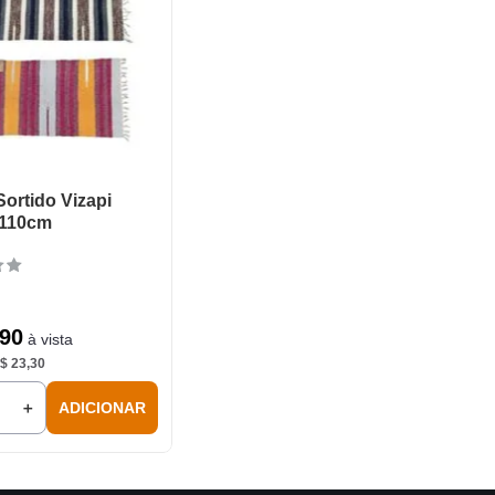
Sortido Vizapi
 110cm
90
à vista
$
23
,
30
＋
ADICIONAR