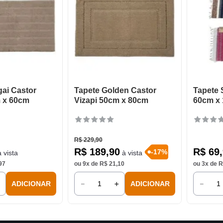
ai Castor
Tapete Golden Castor
Tapete 
m x 60cm
Vizapi 50cm x 80cm
60cm x
R$
229
,
90
R$
189
,
90
R$
69
,
-
17
%
 vista
à vista
97
ou
9
x de
R$
21
,
10
ou
3
x de
R
＋
－
＋
－
ADICIONAR
ADICIONAR