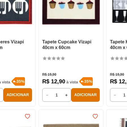
eres Vizapi
Tapete Cupcake Vizapi
Tapete 
m
40cm x 60cm
40cm x
R$
19
,
90
R$
19
,
90
R$
12
,
90
R$
12
,
-
35
%
-
35
%
 vista
à vista
＋
－
＋
－
ADICIONAR
ADICIONAR