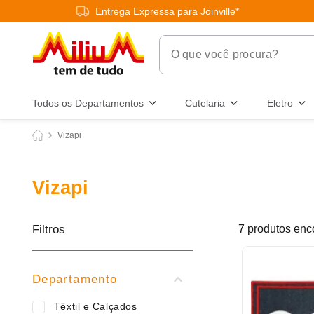
Entrega Expressa para Joinville*
O que você procura?
Termos Mais Buscados
Todos os Departamentos
Cutelaria
Eletro
1
º
chuveiro
Vizapi
2
º
tinta
3
º
torneira
Vizapi
4
º
garrafa térmica
5
º
banheiro
Filtros
7
produtos
6
º
luminária
7
º
frigideira multiflon
Departamento
8
º
panelas
Têxtil e Calçados