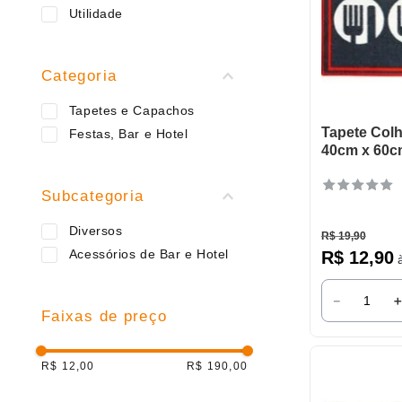
9
º
varal
Utilidade
10
º
caneca
Categoria
Tapetes e Capachos
Tapete Colh
Festas, Bar e Hotel
40cm x 60c
Subcategoria
Diversos
R$
19
,
90
Acessórios de Bar e Hotel
R$
12
,
90
à
－
Faixas de preço
R$ 12,00
R$ 190,00