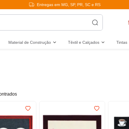
Entregas em MG, SP, PR, SC e RS
Material de Construção
Têxtil e Calçados
Tintas