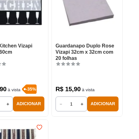
Kitchen Vizapi
Guardanapo Duplo Rose
 60cm
Vizapi 32cm x 32cm com
20 folhas
90
R$
15
,
90
-
35
%
à vista
à vista
＋
－
＋
ADICIONAR
ADICIONAR