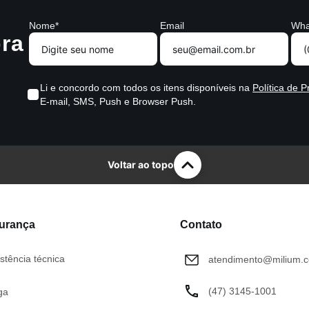
Nome*
Email
Wha
ra
Li e concordo com todos os itens disponíveis na
Política de P
E-mail, SMS, Push e Browser Push.
Voltar ao topo
gurança
Contato
stência técnica
atendimento@milium.c
(47) 3145-1001
ga