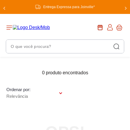
Entrega Expressa para Joinville*
O que você procura?
Termos Mais Buscados
1
º
0
produto
chuveiro
2
º
tinta
Ordenar por
3
º
torneira
Relevância
4
º
garrafa térmica
5
º
banheiro
6
º
luminária