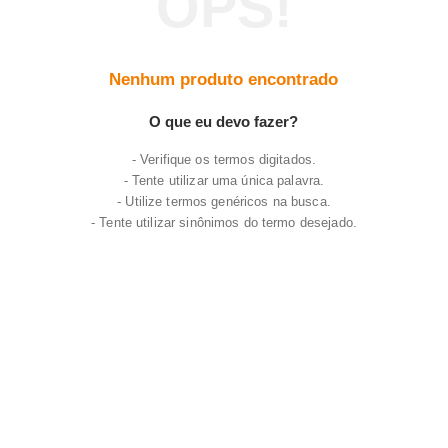
7
º
varal
8
º
panelas
Nenhum produto encontrado
9
º
caneca
10
º
frigideira multiflon
O que eu devo fazer?
Verifique os termos digitados.
Tente utilizar uma única palavra.
Utilize termos genéricos na busca.
Tente utilizar sinônimos do termo desejado.