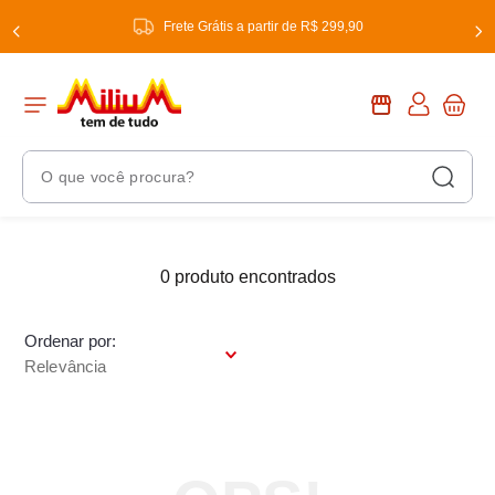
Frete Grátis a partir de R$ 299,90
O que você procura?
Termos Mais Buscados
1
º
0
produto
chuveiro
2
º
tinta
Ordenar por
3
º
torneira
Relevância
4
º
garrafa térmica
5
º
banheiro
6
º
luminária