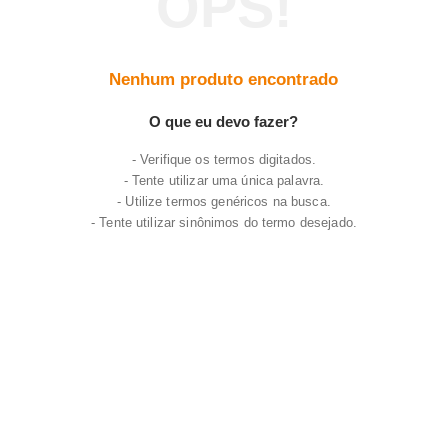
7
º
frigideira multiflon
8
º
panelas
Nenhum produto encontrado
9
º
varal
10
º
caneca
O que eu devo fazer?
Verifique os termos digitados.
Tente utilizar uma única palavra.
Utilize termos genéricos na busca.
Tente utilizar sinônimos do termo desejado.