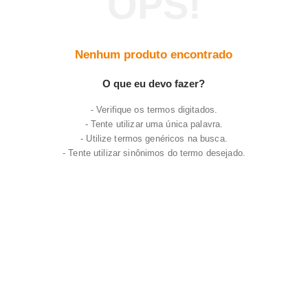
7
º
varal
8
º
panelas
Nenhum produto encontrado
9
º
caneca
10
º
lâmpada
O que eu devo fazer?
Verifique os termos digitados.
Tente utilizar uma única palavra.
Utilize termos genéricos na busca.
Tente utilizar sinônimos do termo desejado.