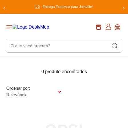
Entrega Expressa para Joinville*
O que você procura?
Termos Mais Buscados
1
º
0
produto
chuveiro
2
º
tinta
Ordenar por
3
º
torneira
Relevância
4
º
garrafa térmica
5
º
banheiro
6
º
luminária