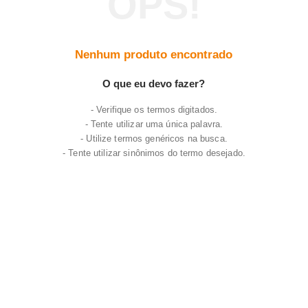
7
º
frigideira multiflon
8
º
panelas
Nenhum produto encontrado
9
º
varal
10
º
caneca
O que eu devo fazer?
Verifique os termos digitados.
Tente utilizar uma única palavra.
Utilize termos genéricos na busca.
Tente utilizar sinônimos do termo desejado.