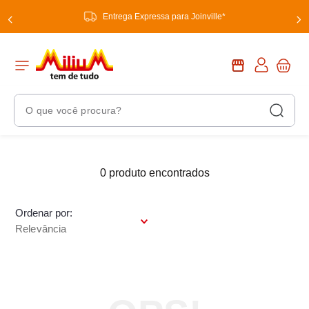
Entrega Expressa para Joinville*
O que você procura?
Termos Mais Buscados
1
º
0
produto
chuveiro
2
º
tinta
Ordenar por
3
º
torneira
Relevância
4
º
garrafa térmica
5
º
banheiro
6
º
luminária