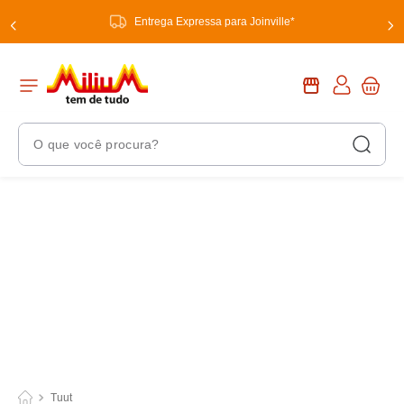
Entrega Expressa para Joinville*
O que você procura?
Termos Mais Buscados
1
º
chuveiro
2
º
tinta
3
º
torneira
4
º
garrafa térmica
5
º
banheiro
6
º
luminária
Tuut