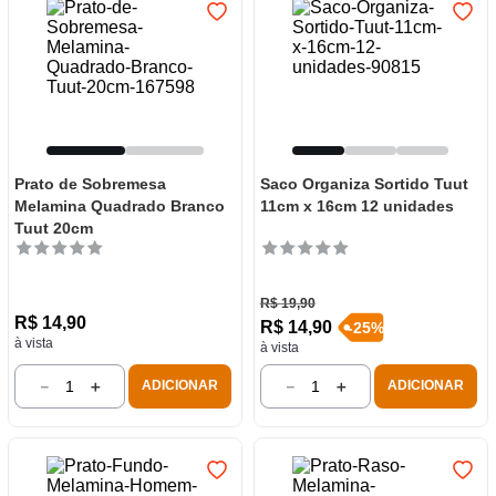
Prato de Sobremesa
Saco Organiza Sortido Tuut
Melamina Quadrado Branco
11cm x 16cm 12 unidades
Tuut 20cm
R$
19
,
90
R$
14
,
90
R$
14
,
90
-
25
%
à vista
à vista
－
＋
－
＋
ADICIONAR
ADICIONAR