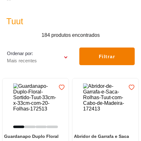
7
º
frigideira multiflon
8
º
panelas
Tuut
9
º
varal
184
produtos
10
º
caneca
Ordenar por
Filtrar
Mais recentes
Guardanapo Duplo Floral
Abridor de Garrafa e Saca