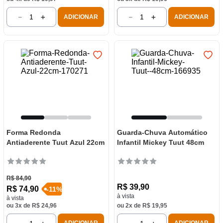
－
＋
－
＋
ADICIONAR
ADICIONAR
Forma Redonda
Guarda-Chuva Automático
Antiaderente Tuut Azul 22cm
Infantil Mickey Tuut 48cm
R$
84
,
90
R$
39
,
90
R$
74
,
90
-
11
%
à vista
à vista
ou
3
x de
R$
24
,
96
ou
2
x de
R$
19
,
95