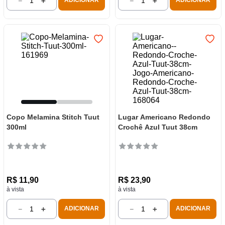
－
＋
－
＋
ADICIONAR
ADICIONAR
Copo Melamina Stitch Tuut
Lugar Americano Redondo
300ml
Crochê Azul Tuut 38cm
R$
11
,
90
R$
23
,
90
à vista
à vista
－
＋
－
＋
ADICIONAR
ADICIONAR