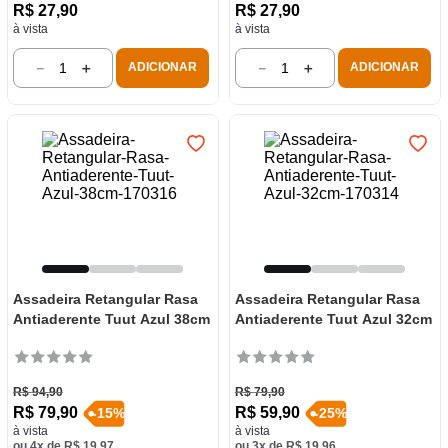
R$
27
,
90
R$
27
,
90
à vista
à vista
－
＋
－
＋
ADICIONAR
ADICIONAR
Assadeira Retangular Rasa
Assadeira Retangular Rasa
Antiaderente Tuut Azul 38cm
Antiaderente Tuut Azul 32cm
R$
94
,
90
R$
79
,
90
R$
79
,
90
R$
59
,
90
-
15
%
-
25
%
à vista
à vista
ou
4
x de
R$
19
,
97
ou
3
x de
R$
19
,
96