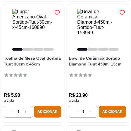
Toalha de Mesa Oval Sortida
Bowl de Cerâmica Sortido
Tuut 30cm x 45cm
Diamond Tuut 450ml 13cm
R$
5
,
90
R$
23
,
90
à vista
à vista
－
＋
－
＋
ADICIONAR
ADICIONAR