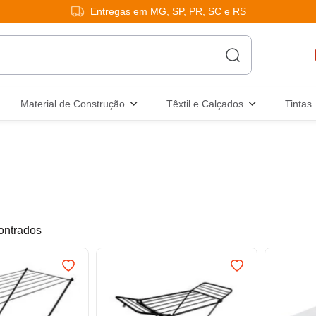
Entregas em MG, SP, PR, SC e RS
Material de Construção
Têxtil e Calçados
Tintas