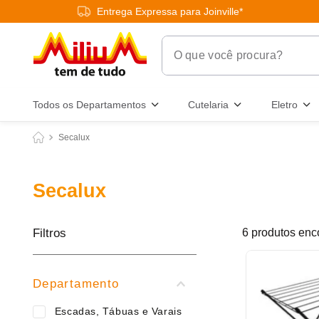
Entrega Expressa para Joinville*
O que você procura?
Termos Mais Buscados
Todos os Departamentos
Cutelaria
Eletro
1
º
chuveiro
Secalux
2
º
tinta
3
º
torneira
Secalux
4
º
garrafa térmica
5
º
banheiro
Filtros
6
produtos
6
º
luminária
7
º
frigideira multiflon
Departamento
8
º
panelas
Escadas, Tábuas e Varais