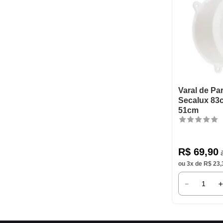
Varal de Pa
Secalux 83
51cm
R$
69
,
90
à
ou
3
x de
R$
23
,
－