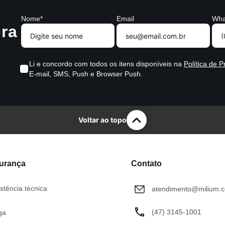
Nome*
Email
Wha
ra
Li e concordo com todos os itens disponíveis na
Política de P
E-mail, SMS, Push e Browser Push.
Voltar ao topo
gurança
Contato
stência técnica
atendimento@milium.c
(47) 3145-1001
ga