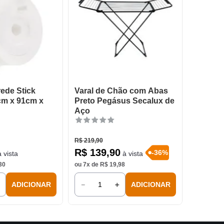
rede Stick
Varal de Chão com Abas
cm x 91cm x
Preto Pegásus Secalux de
Aço
R$
219
,
90
R$
139
,
90
-
36
%
 vista
à vista
30
ou
7
x de
R$
19
,
98
＋
－
＋
ADICIONAR
ADICIONAR