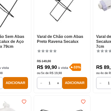
hão Sem Abas
Varal de Chão com Abas
Varal d
calux de Aço
Preto Ravena Secalux
Secalux
 x 79cm
7cm
R$
149
,
90
R$
99
,
90
R$
89
,
-
33
%
 vista
à vista
98
ou
5
x de
R$
19
,
98
ou
4
x de
R
＋
－
＋
－
ADICIONAR
ADICIONAR