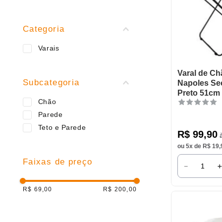
9
º
varal
10
º
caneca
Categoria
Varais
Varal de C
Subcategoria
Napoles Se
Preto 51cm
Chão
Parede
Teto e Parede
R$
99
,
90
à
ou
5
x de
R$
19
,
Faixas de preço
－
R$ 69,00
R$ 200,00