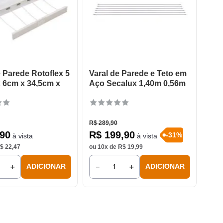
e Parede Rotoflex 5
Varal de Parede e Teto em
 6cm x 34,5cm x
Aço Secalux 1,40m 0,56m
R$
289
,
90
90
R$
199
,
90
-
31
%
à vista
à vista
$
22
,
47
ou
10
x de
R$
19
,
99
＋
－
＋
ADICIONAR
ADICIONAR