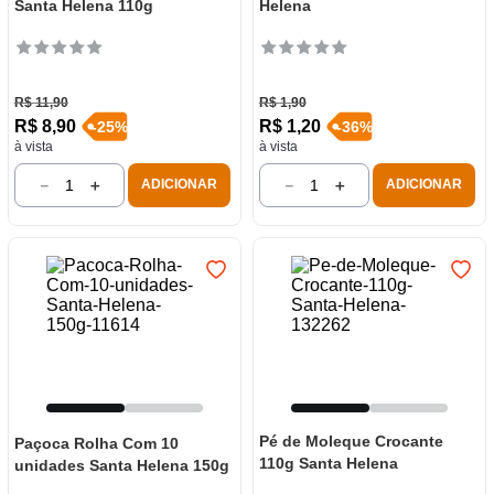
Santa Helena 110g
Helena
R$
11
,
90
R$
1
,
90
R$
8
,
90
R$
1
,
20
-
25
%
-
36
%
à vista
à vista
－
＋
－
＋
ADICIONAR
ADICIONAR
Pé de Moleque Crocante
Paçoca Rolha Com 10
110g Santa Helena
unidades Santa Helena 150g