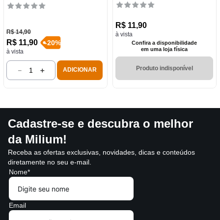
R$
11
,
90
R$
14
,
90
à vista
R$
11
,
90
-
20
%
Confira a disponibilidade
em uma loja física
à vista
Produto indisponível
－
＋
ADICIONAR
Cadastre-se e descubra o melhor
da Milium!
Receba as ofertas exclusivas, novidades, dicas e conteúdos
diretamente no seu e-mail.
Nome*
Email