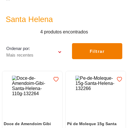
7
º
luminária
8
º
panelas
Santa Helena
9
º
varal
4
produtos
10
º
caneca
Ordenar por
Filtrar
Mais recentes
Doce de Amendoim Gibi
Pé de Moleque 15g Santa