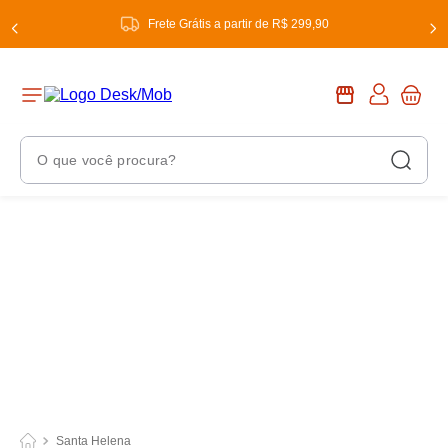
Frete Grátis a partir de R$ 299,90
O que você procura?
Termos Mais Buscados
1
º
chuveiro
2
º
tinta
3
º
torneira
4
º
frigideira multiflon
5
º
garrafa térmica
6
º
banheiro
Santa Helena