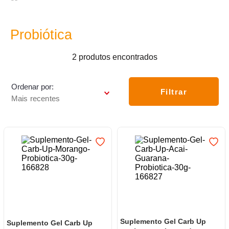
7
º
varal
8
º
caneca
Probiótica
9
º
panelas
2
produtos
10
º
lâmpada
Ordenar por
Filtrar
Mais recentes
Suplemento Gel Carb Up
Suplemento Gel Carb Up