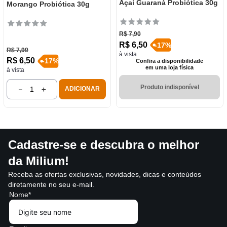
Açaí Guaraná Probiótica 30g
Morango Probiótica 30g
R$
7
,
90
R$
6
,
50
-
17
%
R$
7
,
90
à vista
R$
6
,
50
-
17
%
Confira a disponibilidade
em uma loja física
à vista
Produto indisponível
－
＋
ADICIONAR
Cadastre-se e descubra o melhor
da Milium!
Receba as ofertas exclusivas, novidades, dicas e conteúdos
diretamente no seu e-mail.
Nome*