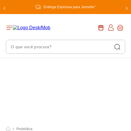
Entrega Expressa para Joinville*
O que você procura?
Termos Mais Buscados
1
º
chuveiro
2
º
tinta
3
º
torneira
4
º
garrafa térmica
5
º
banheiro
6
º
luminária
Probiótica