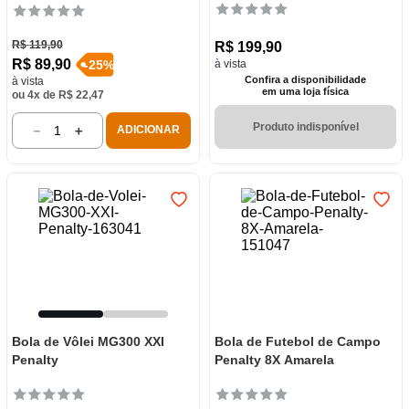
R$
119
,
90
R$
199
,
90
R$
89
,
90
-
25
%
à vista
Confira a disponibilidade
à vista
em uma loja física
ou
4
x de
R$
22
,
47
Produto indisponível
－
＋
ADICIONAR
Bola de Vôlei MG300 XXI
Bola de Futebol de Campo
Penalty
Penalty 8X Amarela