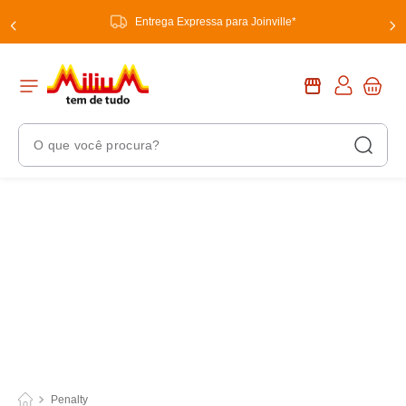
Entrega Expressa para Joinville*
O que você procura?
Termos Mais Buscados
1
º
chuveiro
2
º
tinta
3
º
torneira
4
º
garrafa térmica
5
º
banheiro
6
º
luminária
Penalty