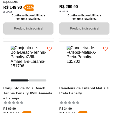
R$
189
,
90
R$
269
,
90
R$
149
,
90
-
21
%
à vista
à vista
Confira a disponibilidade
Confira a disponibilidade
em uma loja física
em uma loja física
Produto indisponível
Produto indisponível
Conjunto de Bola Beach
Caneleira de Futebol Matis X
Tennis Penalty XVIII Amarela
Preta Penalty
e Laranja
R$
69
,
90
R$
34
,
90