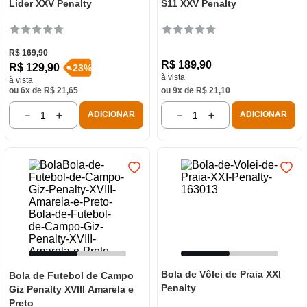
Lider XXV Penalty
S11 XXV Penalty
R$
169
,
90
R$
189
,
90
R$
129
,
90
-
23
%
à vista
à vista
ou
6
x de
R$
21
,
65
ou
9
x de
R$
21
,
10
－
＋
－
＋
ADICIONAR
ADICIONAR
Bola de Vôlei de Praia XXI
Bola de Futebol de Campo
Penalty
Giz Penalty XVIII Amarela e
Preto