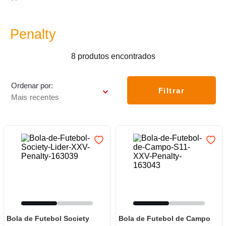
7
º
frigideira multiflon
8
º
panelas
Penalty
9
º
varal
8
produtos
10
º
caneca
Ordenar por
Filtrar
Mais recentes
Bola de Futebol Society
Bola de Futebol de Campo