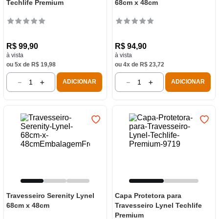
Techlife Premium
68cm x 48cm
R$
99
,
90
R$
94
,
90
à vista
à vista
ou
5
x de
R$
19
,
98
ou
4
x de
R$
23
,
72
－
＋
－
＋
ADICIONAR
ADICIONAR
Travesseiro Serenity Lynel
Capa Protetora para
68cm x 48cm
Travesseiro Lynel Techlife
Premium