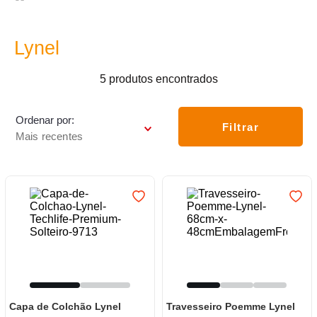
7
º
varal
8
º
caneca
Lynel
9
º
panelas
5
produtos
10
º
lâmpada
Ordenar por
Filtrar
Mais recentes
Capa de Colchão Lynel
Travesseiro Poemme Lynel