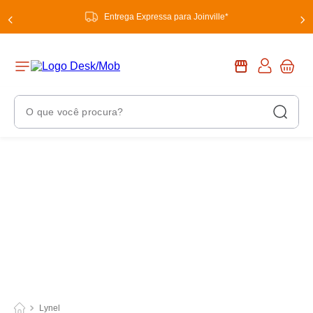
Entrega Expressa para Joinville*
O que você procura?
Termos Mais Buscados
1
º
chuveiro
2
º
tinta
3
º
torneira
4
º
garrafa térmica
5
º
banheiro
6
º
luminária
Lynel