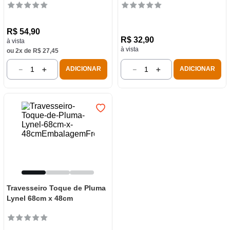
R$
54
,
90
R$
32
,
90
à vista
à vista
ou
2
x de
R$
27
,
45
－
＋
－
＋
ADICIONAR
ADICIONAR
Travesseiro Toque de Pluma
Lynel 68cm x 48cm