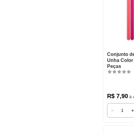
Conjunto de
Unha Color
Peças
R$
7
,
90
à v
－