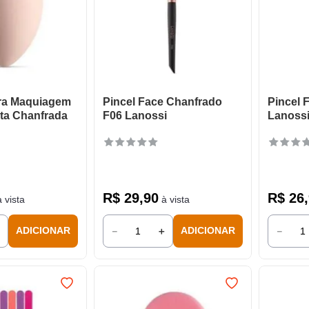
ra Maquiagem
Pincel Face Chanfrado
Pincel 
ta Chanfrada
F06 Lanossi
Lanoss
R$
29
,
90
R$
26
,
 vista
à vista
＋
－
＋
－
ADICIONAR
ADICIONAR