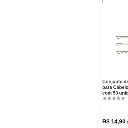
Conjunto d
para Cabelo
com 50 uni
R$
14
,
90
à