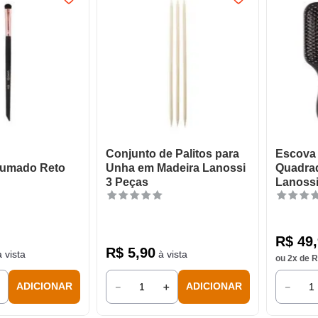
Conjunto de Palitos para
Escova
fumado Reto
Unha em Madeira Lanossi
Quadrad
3 Peças
Lanoss
R$
49
,
R$
5
,
90
 vista
à vista
ou
2
x de
R
＋
－
＋
－
ADICIONAR
ADICIONAR