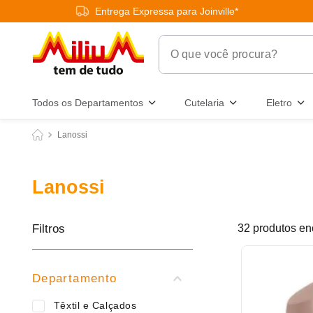
Entrega Expressa para Joinville*
O que você procura?
Termos Mais Buscados
Todos os Departamentos
Cutelaria
Eletro
1
º
chuveiro
Lanossi
2
º
tinta
3
º
torneira
Lanossi
4
º
garrafa térmica
5
º
banheiro
Filtros
32
produtos
6
º
luminária
7
º
frigideira multiflon
Departamento
8
º
panelas
Têxtil e Calçados