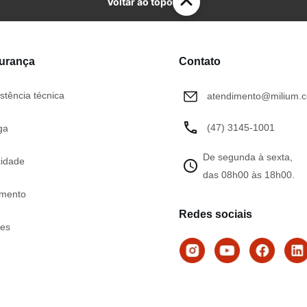
Voltar ao topo
gurança
Contato
stência técnica
atendimento@milium.c
(47) 3145-1001
ga
De segunda à sexta,
cidade
das 08h00 às 18h00.
mento
Redes sociais
tes