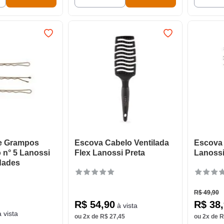
e Grampos
Escova Cabelo Ventilada
Escova 
 n° 5 Lanossi
Flex Lanossi Preta
Lanossi
dades
R$
49
,
90
R$
54
,
90
R$
38
,
à vista
 vista
ou
2
x de
R$
27
,
45
ou
2
x de
R