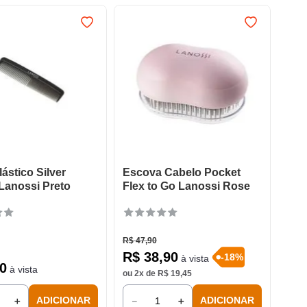
ástico Silver
Escova Cabelo Pocket
Lanossi Preto
Flex to Go Lanossi Rose
R$
47
,
90
R$
38
,
90
-
18
%
à vista
0
à vista
ou
2
x de
R$
19
,
45
＋
－
＋
ADICIONAR
ADICIONAR