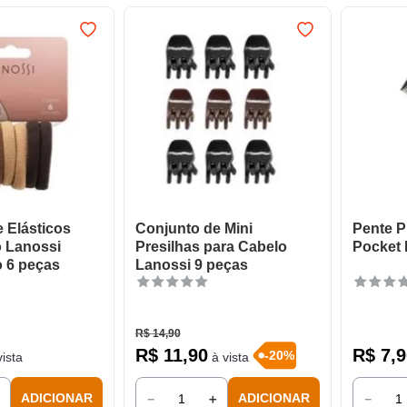
 Elásticos
Conjunto de Mini
Pente Pl
o Lanossi
Presilhas para Cabelo
Pocket 
 6 peças
Lanossi 9 peças
R$
14
,
90
R$
11
,
90
R$
7
,
9
-
20
%
ista
à vista
＋
－
＋
－
ADICIONAR
ADICIONAR