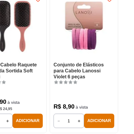
 Cabelo Raquete
Conjunto de Elásticos
a Sortida Soft
para Cabelo Lanossi
i
Violet 6 peças
90
à vista
R$
8
,
90
à vista
$
24
,
95
＋
－
＋
ADICIONAR
ADICIONAR