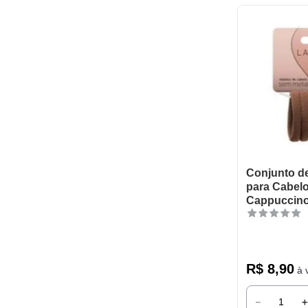
Conjunto de
para Cabel
Cappuccino
R$
8
,
90
à v
－