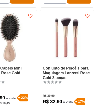
Cabelo Mini
Conjunto de Pincéis para
 Rose Gold
Maquiagem Lanossi Rose
Gold 3 peças
R$
39
,
90
90
-
22
%
à vista
R$
32
,
90
-
17
%
à vista
$
19
,
45