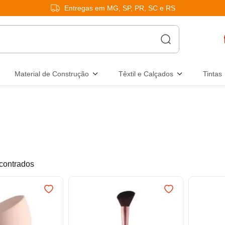
Entregas em MG, SP, PR, SC e RS
Material de Construção
Têxtil e Calçados
Tintas