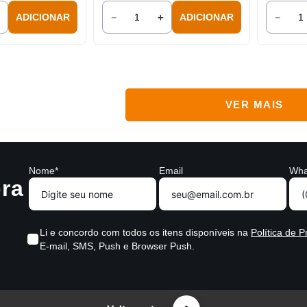
＋
－
＋
－
ADICIONAR
ADICIONAR
Nome*
Email
Wha
ra
Li e concordo com todos os itens disponíveis na
Política de P
E-mail, SMS, Push e Browser Push.