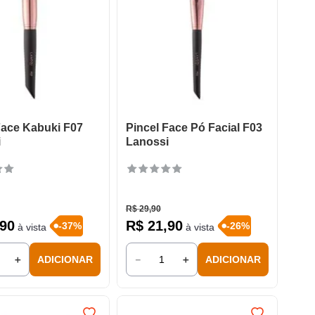
Face Kabuki F07
Pincel Face Pó Facial F03
i
Lanossi
R$
29
,
90
90
R$
21
,
90
-
37
%
-
26
%
à vista
à vista
＋
－
＋
ADICIONAR
ADICIONAR