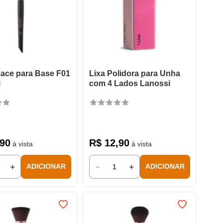
Face para Base F01
Lixa Polidora para Unha
i
com 4 Lados Lanossi
90
R$
12
,
90
à vista
à vista
＋
－
＋
ADICIONAR
ADICIONAR