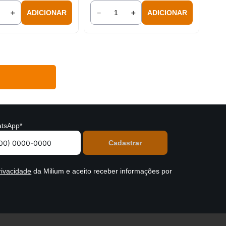
＋
－
＋
ADICIONAR
ADICIONAR
tsApp*
rivacidade
da Milium e aceito receber informações por