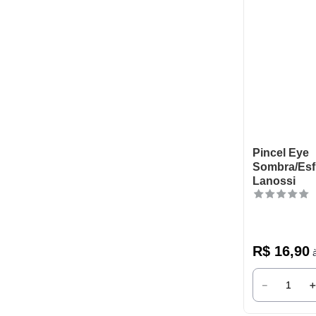
Pincel Eye
Sombra/Es
Lanossi
R$
16
,
90
à
－