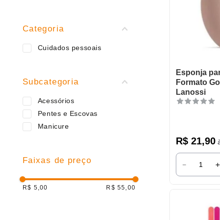
9
º
varal
10
º
caneca
Categoria
Cuidados pessoais
Esponja pa
Subcategoria
Formato Go
Lanossi
Acessórios
Pentes e Escovas
Manicure
R$
21
,
90
à
Faixas de preço
－
R$ 5,00
R$ 55,00