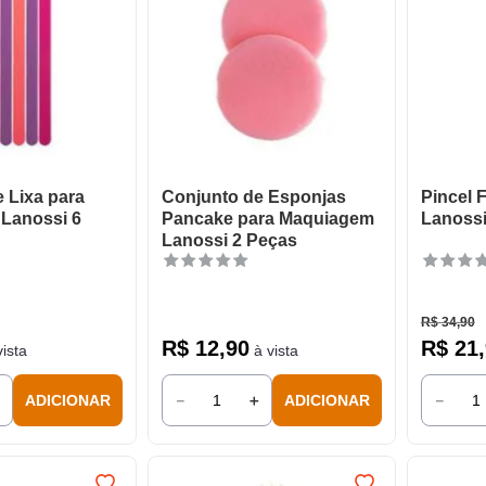
 Lixa para
Conjunto de Esponjas
Pincel 
 Lanossi 6
Pancake para Maquiagem
Lanoss
Lanossi 2 Peças
R$
34
,
90
R$
12
,
90
R$
21
,
ista
à vista
＋
－
＋
－
ADICIONAR
ADICIONAR