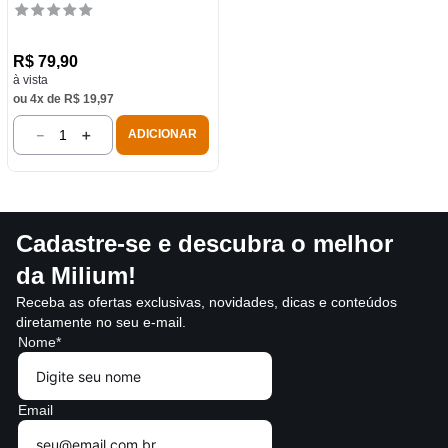
R$
79
,
90
à vista
ou
4
x de
R$
19
,
97
－
＋
ADICIONAR
Cadastre-se e descubra o melhor
da Milium!
Receba as ofertas exclusivas, novidades, dicas e conteúdos
diretamente no seu e-mail.
Nome*
Email