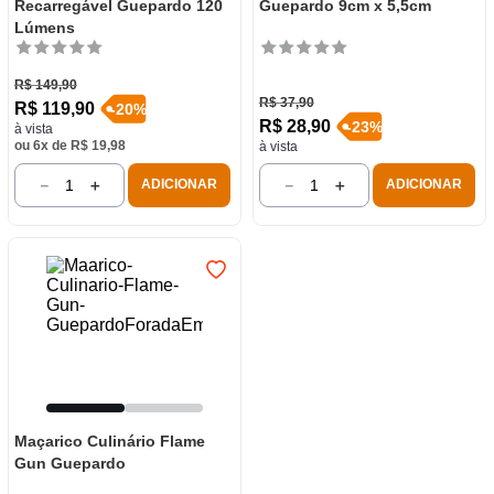
Recarregável Guepardo 120
Guepardo 9cm x 5,5cm
Lúmens
R$
149
,
90
R$
37
,
90
R$
119
,
90
-
20
%
R$
28
,
90
-
23
%
à vista
ou
6
x de
R$
19
,
98
à vista
－
＋
－
＋
ADICIONAR
ADICIONAR
Maçarico Culinário Flame
Gun Guepardo