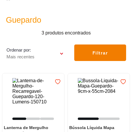
7
º
luminária
8
º
panelas
Guepardo
9
º
varal
3
produtos
10
º
caneca
Ordenar por
Filtrar
Mais recentes
Lanterna de Mergulho
Bússola Líquida Mapa