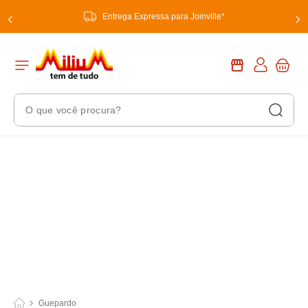
Entrega Expressa para Joinville*
O que você procura?
Termos Mais Buscados
1
º
chuveiro
2
º
tinta
3
º
torneira
4
º
frigideira multiflon
5
º
garrafa térmica
6
º
banheiro
Guepardo