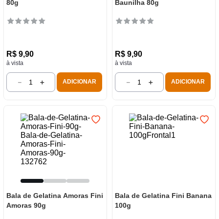
80g
Baunilha 80g
R$
9
,
90
R$
9
,
90
à vista
à vista
－
＋
－
＋
ADICIONAR
ADICIONAR
Bala de Gelatina Amoras Fini
Bala de Gelatina Fini Banana
Amoras 90g
100g