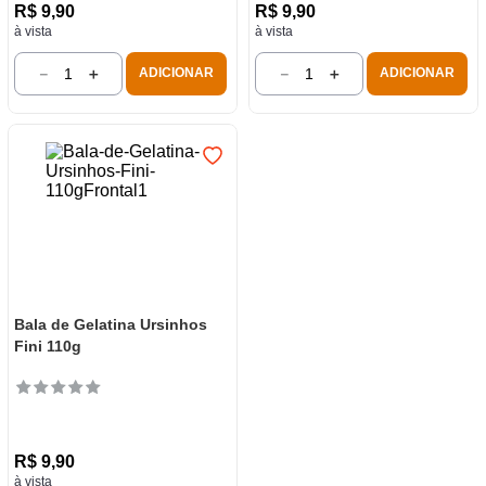
R$
9
,
90
R$
9
,
90
à vista
à vista
－
＋
－
＋
ADICIONAR
ADICIONAR
Bala de Gelatina Ursinhos
Fini 110g
R$
9
,
90
à vista