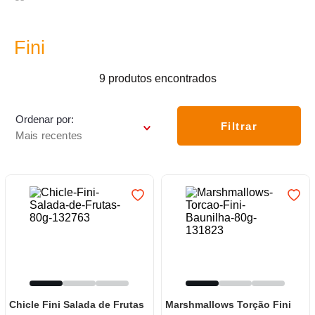
7
º
frigideira multiflon
8
º
panelas
Fini
9
º
varal
9
produtos
10
º
caneca
Ordenar por
Filtrar
Mais recentes
Chicle Fini Salada de Frutas
Marshmallows Torção Fini