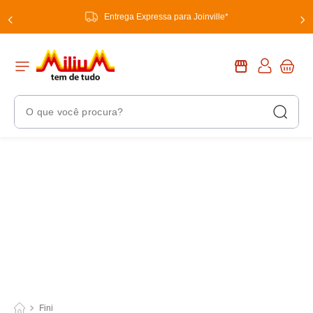
Entrega Expressa para Joinville*
O que você procura?
Termos Mais Buscados
1
º
chuveiro
2
º
tinta
3
º
torneira
4
º
garrafa térmica
5
º
banheiro
6
º
luminária
Fini