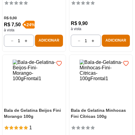
R$
9
,
90
R$
9
,
90
R$
7
,
50
-
24
%
à vista
à vista
－
＋
－
＋
ADICIONAR
ADICIONAR
Bala de Gelatina Beijos Fini
Bala de Gelatina Minhocas
Morango 100g
Fini Cítricas 100g
1