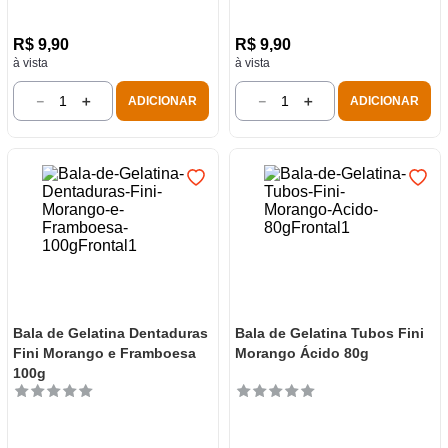
R$
9
,
90
R$
9
,
90
à vista
à vista
－
＋
－
＋
ADICIONAR
ADICIONAR
Bala de Gelatina Dentaduras
Bala de Gelatina Tubos Fini
Fini Morango e Framboesa
Morango Ácido 80g
100g