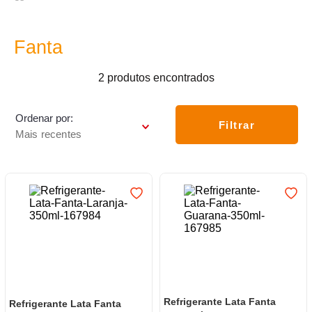
7
º
varal
8
º
panelas
Fanta
9
º
caneca
2
produtos
10
º
frigideira multiflon
Ordenar por
Filtrar
Mais recentes
Refrigerante Lata Fanta
Refrigerante Lata Fanta