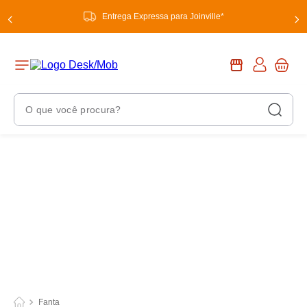
Entrega Expressa para Joinville*
O que você procura?
Termos Mais Buscados
1
º
chuveiro
2
º
tinta
3
º
torneira
4
º
garrafa térmica
5
º
banheiro
6
º
luminária
Fanta