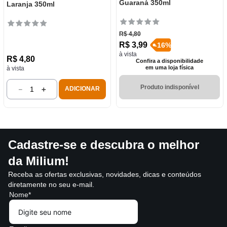
Guaraná 350ml
Laranja 350ml
R$
4
,
80
R$
3
,
99
-
16
%
à vista
R$
4
,
80
Confira a disponibilidade
em uma loja física
à vista
Produto indisponível
－
＋
ADICIONAR
Cadastre-se e descubra o melhor
da Milium!
Receba as ofertas exclusivas, novidades, dicas e conteúdos
diretamente no seu e-mail.
Nome*