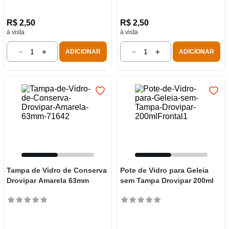
R$
2
,
50
R$
2
,
50
à vista
à vista
－
＋
－
＋
ADICIONAR
ADICIONAR
Tampa de Vidro de Conserva
Pote de Vidro para Geleia
Drovipar Amarela 63mm
sem Tampa Drovipar 200ml