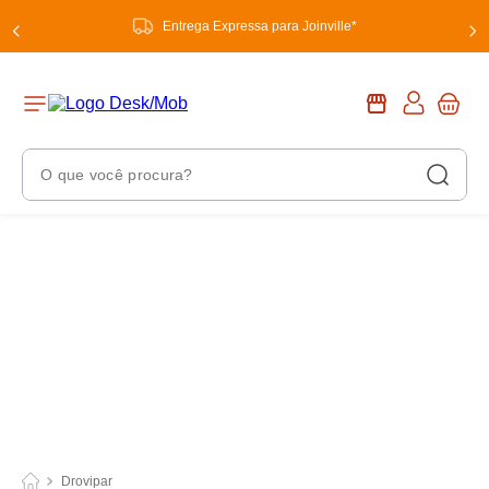
Entrega Expressa para Joinville*
O que você procura?
Termos Mais Buscados
1
º
chuveiro
2
º
tinta
3
º
torneira
4
º
garrafa térmica
5
º
banheiro
6
º
luminária
Drovipar