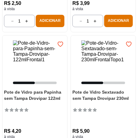
R$
2
,
50
R$
3
,
99
à vista
à vista
－
＋
－
＋
ADICIONAR
ADICIONAR
Pote de Vidro para Papinha
Pote de Vidro Sextavado
sem Tampa Drovipar 122ml
sem Tampa Drovipar 230ml
R$
4
,
20
R$
5
,
90
à vista
à vista