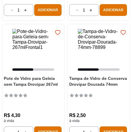
－
＋
－
＋
ADICIONAR
ADICIONAR
Pote de Vidro para Geleia
Tampa de Vidro de Conserva
sem Tampa Drovipar 267ml
Drovipar Dourada 74mm
R$
4
,
30
R$
2
,
50
à vista
à vista