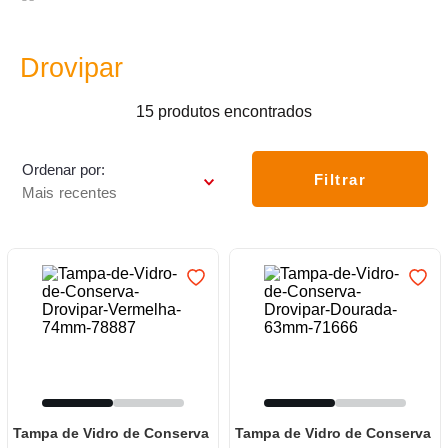
7
º
frigideira multiflon
8
º
panelas
Drovipar
9
º
varal
15
produtos
10
º
caneca
Ordenar por
Filtrar
Mais recentes
Tampa de Vidro de Conserva
Tampa de Vidro de Conserva