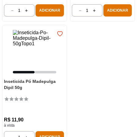
－
＋
－
＋
ADICIONAR
ADICIONAR
Inseticida Pó Madepulga
Dipil 50g
R$
11
,
90
à vista