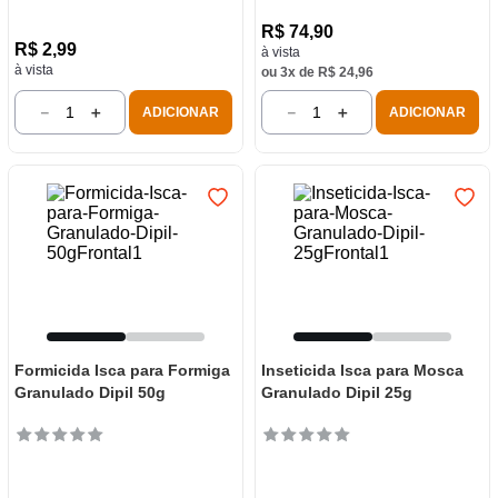
R$
74
,
90
R$
2
,
99
à vista
à vista
ou
3
x de
R$
24
,
96
－
＋
－
＋
ADICIONAR
ADICIONAR
Formicida Isca para Formiga
Inseticida Isca para Mosca
Granulado Dipil 50g
Granulado Dipil 25g