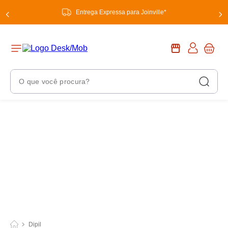
Entrega Expressa para Joinville*
O que você procura?
Termos Mais Buscados
1
º
chuveiro
2
º
tinta
3
º
torneira
4
º
garrafa térmica
5
º
banheiro
6
º
luminária
Dipil