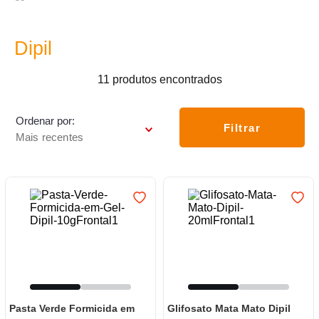
7
º
frigideira multiflon
8
º
panelas
Dipil
9
º
varal
11
produtos
10
º
caneca
Ordenar por
Filtrar
Mais recentes
Pasta Verde Formicida em
Glifosato Mata Mato Dipil