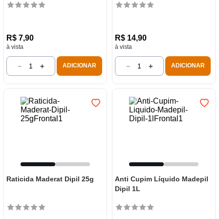
R$
7
,
90
R$
14
,
90
à vista
à vista
－
＋
－
＋
ADICIONAR
ADICIONAR
Raticida Maderat Dipil 25g
Anti Cupim Líquido Madepil
Dipil 1L