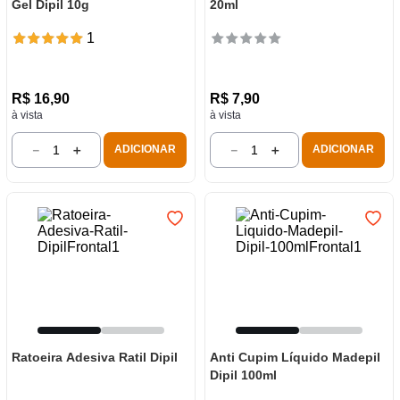
Gel Dipil 10g
20ml
1
R$
16
,
90
R$
7
,
90
à vista
à vista
－
＋
－
＋
ADICIONAR
ADICIONAR
Ratoeira Adesiva Ratil Dipil
Anti Cupim Líquido Madepil
Dipil 100ml