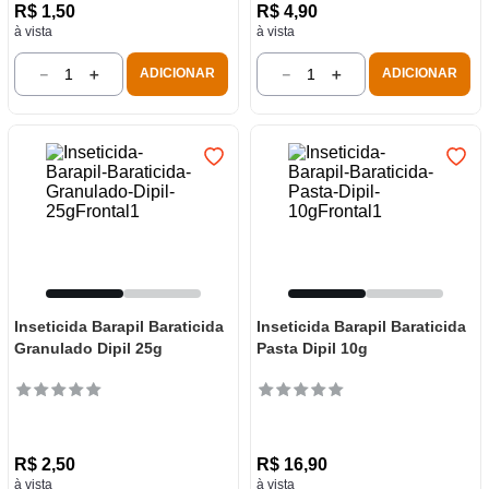
R$
1
,
50
R$
4
,
90
à vista
à vista
－
＋
－
＋
ADICIONAR
ADICIONAR
Inseticida Barapil Baraticida
Inseticida Barapil Baraticida
Granulado Dipil 25g
Pasta Dipil 10g
R$
2
,
50
R$
16
,
90
à vista
à vista