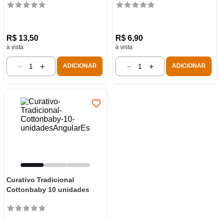
R$
13
,
50
R$
6
,
90
à vista
à vista
－
＋
－
＋
ADICIONAR
ADICIONAR
Curativo Tradicional
Cottonbaby 10 unidades