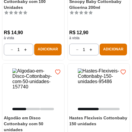
Cottonbaby com 100
Snoopy Baby Cottonbaby
Unidades
Glicerina 200ml
R$
14
,
90
R$
12
,
90
à vista
à vista
－
＋
－
＋
ADICIONAR
ADICIONAR
Algodão em Disco
Hastes Flexíveis Cottonbaby
Cottonbaby com 50
150 unidades
unidades