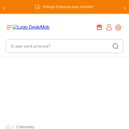
Entrega Expressa para Joinville*
O que você procura?
Termos Mais Buscados
1
º
chuveiro
2
º
tinta
3
º
torneira
4
º
garrafa térmica
5
º
banheiro
6
º
luminária
Cottonbaby