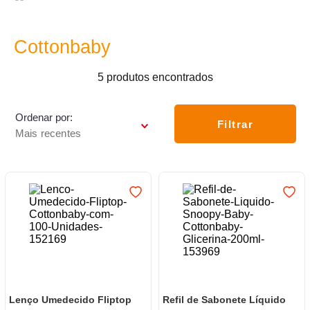
7
º
frigideira multiflon
8
º
panelas
Cottonbaby
9
º
varal
5
produtos
10
º
caneca
Ordenar por
Filtrar
Mais recentes
Lenço Umedecido Fliptop
Refil de Sabonete Líquido