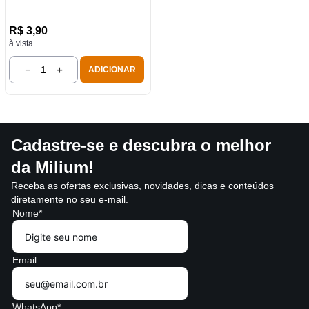
R$
3
,
90
à vista
－
＋
ADICIONAR
Cadastre-se e descubra o melhor
da Milium!
Receba as ofertas exclusivas, novidades, dicas e conteúdos
diretamente no seu e-mail.
Nome*
Email
WhatsApp*