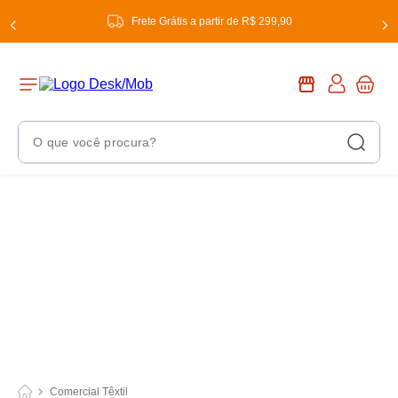
Frete Grátis a partir de R$ 299,90
O que você procura?
Termos Mais Buscados
1
º
chuveiro
2
º
tinta
3
º
torneira
4
º
garrafa térmica
5
º
banheiro
6
º
luminária
Comercial Têxtil