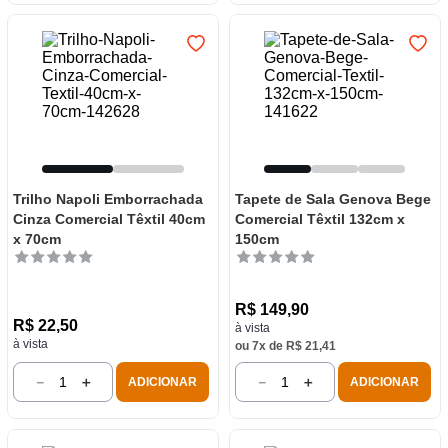
Trilho Napoli Emborrachada
Tapete de Sala Genova Bege
Cinza Comercial Têxtil 40cm
Comercial Têxtil 132cm x
x 70cm
150cm
R$
149
,
90
R$
22
,
50
à vista
à vista
ou
7
x de
R$
21
,
41
－
＋
－
＋
ADICIONAR
ADICIONAR