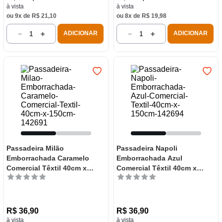
à vista
à vista
ou
9
x de
R$
21
,
10
ou
8
x de
R$
19
,
98
－
＋
－
＋
ADICIONAR
ADICIONAR
Passadeira Milão
Passadeira Napoli
Emborrachada Caramelo
Emborrachada Azul
Comercial Têxtil 40cm x
Comercial Têxtil 40cm x
150cm
150cm
R$
36
,
90
R$
36
,
90
à vista
à vista