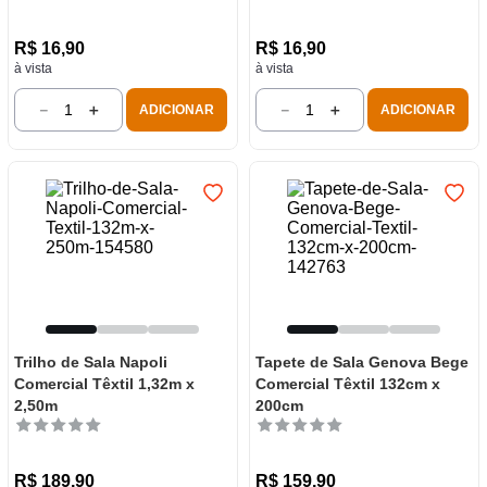
R$
16
,
90
R$
16
,
90
à vista
à vista
－
＋
－
＋
ADICIONAR
ADICIONAR
Trilho de Sala Napoli
Tapete de Sala Genova Bege
Comercial Têxtil 1,32m x
Comercial Têxtil 132cm x
2,50m
200cm
R$
189
,
90
R$
159
,
90