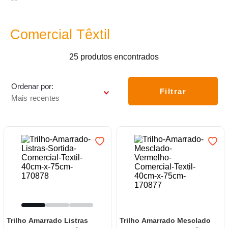
7
º
varal
8
º
panelas
Comercial Têxtil
9
º
caneca
25
produtos
10
º
frigideira multiflon
Ordenar por
Filtrar
Mais recentes
Trilho Amarrado Listras
Trilho Amarrado Mesclado