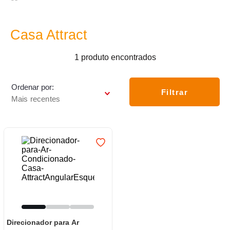
7
º
frigideira multiflon
8
º
panelas
Casa Attract
9
º
varal
1
produto
10
º
caneca
Ordenar por
Filtrar
Mais recentes
Direcionador para Ar