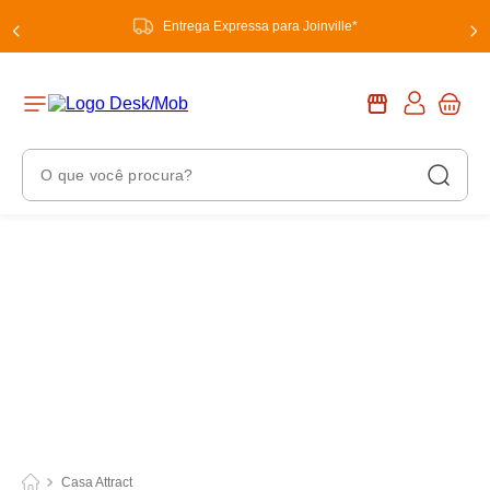
Entrega Expressa para Joinville*
O que você procura?
Termos Mais Buscados
1
º
chuveiro
2
º
tinta
3
º
torneira
4
º
garrafa térmica
5
º
banheiro
6
º
luminária
Casa Attract