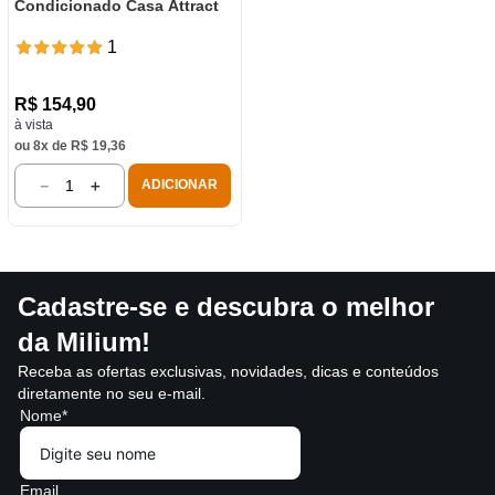
Condicionado Casa Attract
1
R$
154
,
90
à vista
ou
8
x de
R$
19
,
36
－
＋
ADICIONAR
Cadastre-se e descubra o melhor
da Milium!
Receba as ofertas exclusivas, novidades, dicas e conteúdos
diretamente no seu e-mail.
Nome*
Email