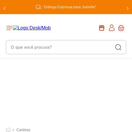
Entrega Expressa para Joinville*
O que você procura?
Termos Mais Buscados
1
º
chuveiro
2
º
tinta
3
º
torneira
4
º
garrafa térmica
5
º
banheiro
6
º
luminária
Cardoso