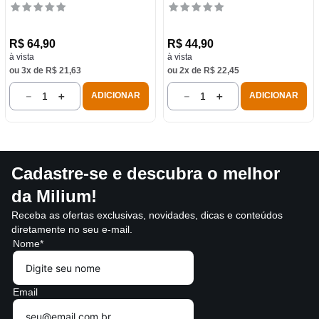
R$
64
,
90
R$
44
,
90
à vista
à vista
ou
3
x de
R$
21
,
63
ou
2
x de
R$
22
,
45
－
＋
－
＋
ADICIONAR
ADICIONAR
Cadastre-se e descubra o melhor
da Milium!
Receba as ofertas exclusivas, novidades, dicas e conteúdos
diretamente no seu e-mail.
Nome*
Email