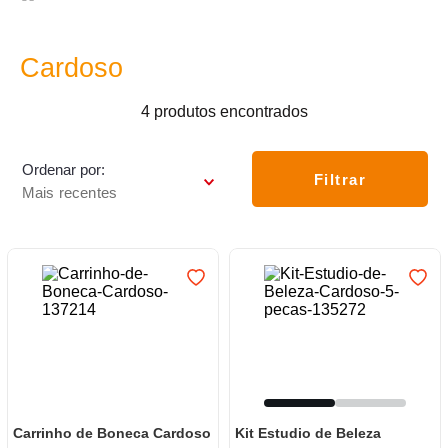
7
º
varal
8
º
panelas
Cardoso
9
º
caneca
4
produtos
10
º
frigideira multiflon
Ordenar por
Filtrar
Mais recentes
Carrinho de Boneca Cardoso
Kit Estudio de Beleza