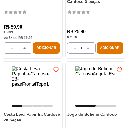
Cardoso 5 peças
R$
59
,
90
R$
25
,
90
à vista
à vista
ou
3
x de
R$
19
,
96
－
＋
－
＋
ADICIONAR
ADICIONAR
Cesta Leva Papinha Cardoso
Jogo de Boliche Cardoso
28 peças