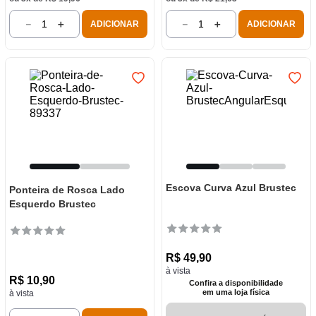
－
＋
－
＋
ADICIONAR
ADICIONAR
Escova Curva Azul Brustec
Ponteira de Rosca Lado
Esquerdo Brustec
R$
49
,
90
à vista
R$
10
,
90
Confira a disponibilidade
em uma loja física
à vista