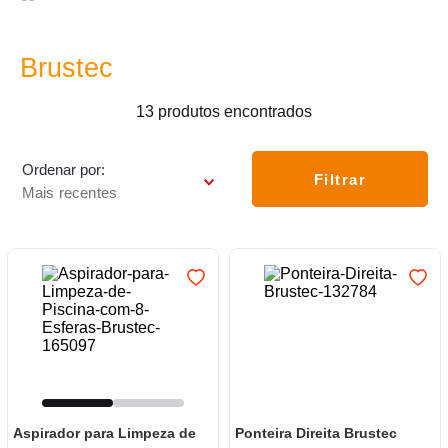
7
º
luminária
8
º
panelas
Brustec
9
º
varal
13
produtos
10
º
caneca
Ordenar por
Filtrar
Mais recentes
Aspirador para Limpeza de
Ponteira Direita Brustec