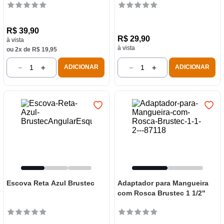
R$
39
,
90
R$
29
,
90
à vista
à vista
ou
2
x de
R$
19
,
95
－
＋
－
＋
ADICIONAR
ADICIONAR
Escova Reta Azul Brustec
Adaptador para Mangueira
com Rosca Brustec 1 1/2"