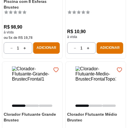
Piscina com 8 Esferas
Brustec
R$
98
,
90
R$
10
,
90
à vista
à vista
ou
5
x de
R$
19
,
78
－
＋
－
＋
ADICIONAR
ADICIONAR
Clorador Flutuante Grande
Clorador Flutuante Médio
Brustec
Brustec