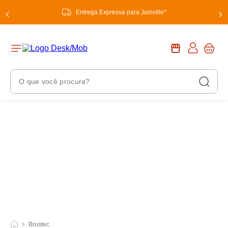
Entrega Expressa para Joinville*
O que você procura?
Termos Mais Buscados
1
º
chuveiro
2
º
tinta
3
º
torneira
4
º
frigideira multiflon
5
º
garrafa térmica
6
º
banheiro
Brustec