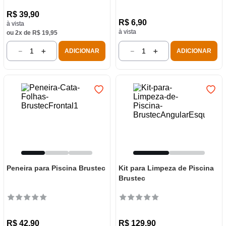
R$
39
,
90
R$
6
,
90
à vista
à vista
ou
2
x de
R$
19
,
95
－
＋
－
＋
ADICIONAR
ADICIONAR
Peneira para Piscina Brustec
Kit para Limpeza de Piscina
Brustec
R$
42
,
90
R$
129
,
90