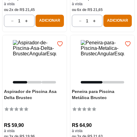
à vista
à vista
ou
2
x de
R$
21
,
45
ou
6
x de
R$
21
,
65
－
＋
－
＋
ADICIONAR
ADICIONAR
Aspirador de Piscina Asa
Peneira para Piscina
Delta Brustec
Metálica Brustec
R$
59
,
90
R$
64
,
90
à vista
à vista
ou
3
x de
R$
19
,
96
ou
3
x de
R$
21
,
63