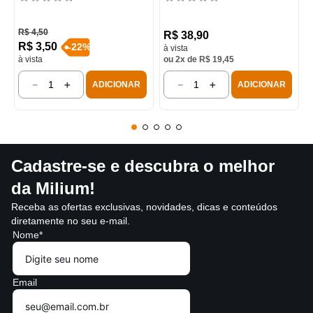
R$
4
,
50
R$
38
,
90
R$
3
,
50
-
22
%
à vista
à vista
ou
2
x de
R$
19
,
45
－
＋
－
＋
ADICIONAR
ADICIONAR
Cadastre-se e descubra o melhor
da Milium!
Receba as ofertas exclusivas, novidades, dicas e conteúdos
diretamente no seu e-mail.
Nome*
Email