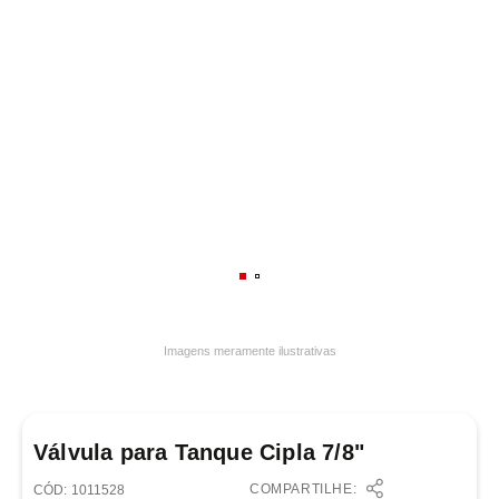
7
º
varal
8
º
panelas
9
º
caneca
10
º
frigideira multiflon
Imagens meramente ilustrativas
Válvula para Tanque Cipla 7/8"
COMPARTILHE:
:
1011528