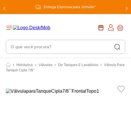
Entrega Expressa para Joinville*
O que você procura?
Termos Mais Buscados
Hidráulica
Válvulas
De Tanques E Lavatórios
Válvula Para
Tanque Cipla 7/8"
1
º
chuveiro
2
º
tinta
3
º
torneira
4
º
garrafa térmica
5
º
banheiro
6
º
luminária