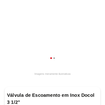
7
º
varal
8
º
panelas
9
º
caneca
10
º
frigideira multiflon
Imagens meramente ilustrativas
Válvula de Escoamento em Inox Docol
3 1/2"