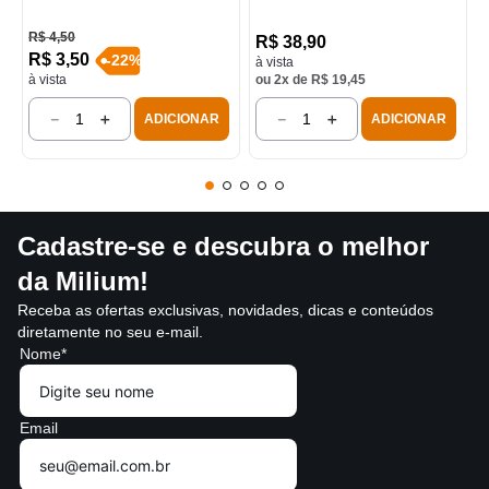
R$
4
,
50
R$
38
,
90
R$
3
,
50
-
22
%
à vista
à vista
ou
2
x de
R$
19
,
45
－
＋
－
＋
ADICIONAR
ADICIONAR
Cadastre-se e descubra o melhor
da Milium!
Receba as ofertas exclusivas, novidades, dicas e conteúdos
diretamente no seu e-mail.
Nome*
Email