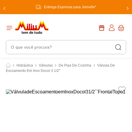
Entrega Expressa para Joinville*
O que você procura?
Termos Mais Buscados
Hidráulica
Válvulas
De Pias De Cozinha
Válvula De
Escoamento Em Inox Docol 3 1/2"
1
º
chuveiro
2
º
tinta
3
º
torneira
4
º
garrafa térmica
5
º
banheiro
6
º
luminária