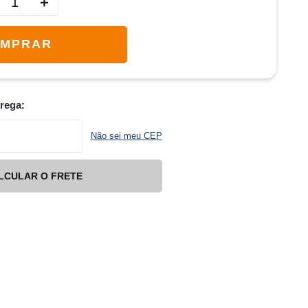
＋
MPRAR
trega:
Não sei meu CEP
LCULAR O FRETE