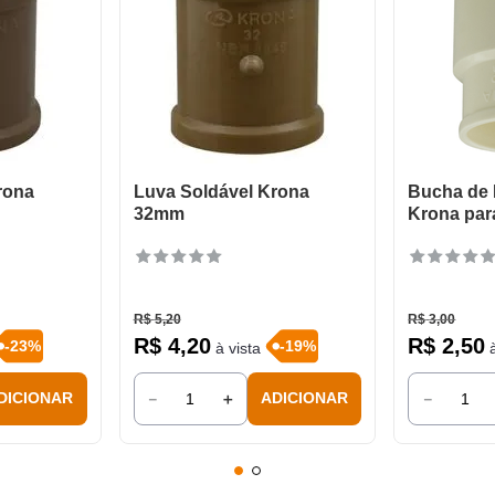
rona
Luva Soldável Krona
Bucha de
32mm
Krona par
R$
5
,
20
R$
3
,
00
R$
4
,
20
R$
2
,
50
-
23
%
-
19
%
à vista
à
－
＋
－
DICIONAR
ADICIONAR