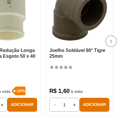
 Redução Longa
Joelho Soldável 90° Tigre
a Esgoto 50 x 40
25mm
R$
1
,
60
-
16
%
 vista
à vista
＋
－
＋
ADICIONAR
ADICIONAR