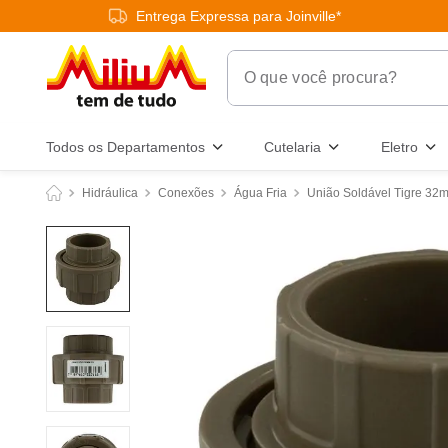
Entrega Expressa para Joinville*
O que você procura?
Termos Mais Buscados
Todos os Departamentos
Cutelaria
Eletro
1
º
chuveiro
Hidráulica
Conexões
Água Fria
União Soldável Tigre 32
2
º
tinta
3
º
torneira
4
º
frigideira multiflon
5
º
garrafa térmica
6
º
banheiro
7
º
luminária
8
º
panelas