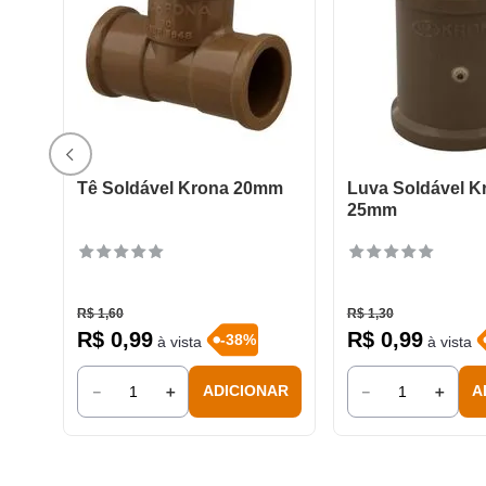
Tê Soldável Krona 20mm
Luva Soldável K
25mm
R$
1
,
60
R$
1
,
30
R$
0
,
99
R$
0
,
99
-
38
%
à vista
à vista
－
＋
－
＋
ADICIONAR
A