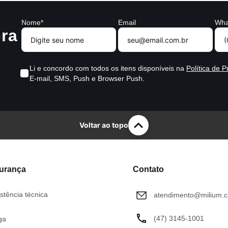
Nome*
Email
Wha
ra
Li e concordo com todos os itens disponíveis na
Política de P
E-mail, SMS, Push e Browser Push.
Voltar ao topo
gurança
Contato
stência técnica
atendimento@milium.c
(47) 3145-1001
ga