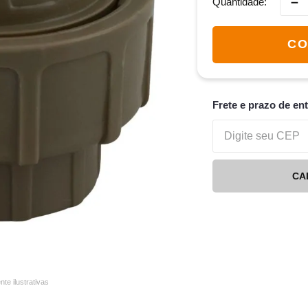
－
Quantidade
CO
Frete e prazo de en
CA
e ilustrativas