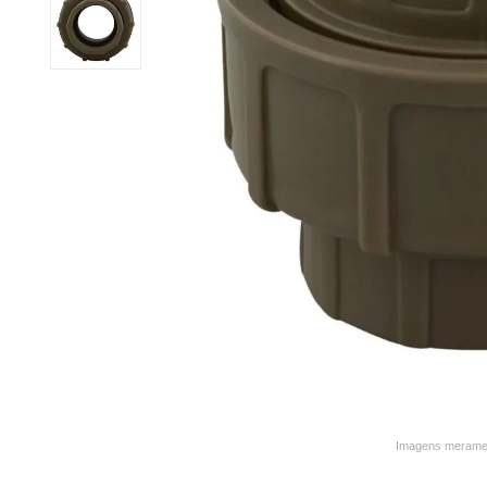
9
º
varal
10
º
caneca
Imagens merament