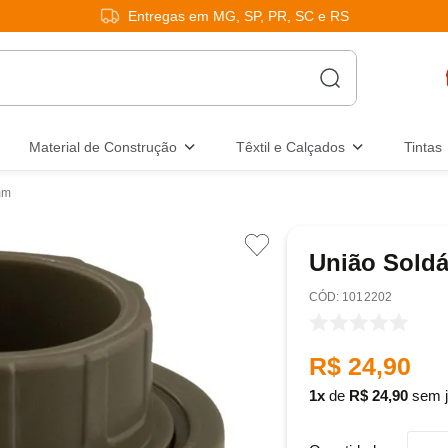
Entregas em MG, SP, PR, SC e RS
Material de Construção
Têxtil e Calçados
Tintas
mm
União Soldá
:
1012202
R$
24
,
90
1
de
R$
24
,
90
sem j