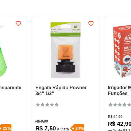
ansparente
Engate Rápido Powner
Irrigador 
3/4" 1/2"
Funções
R$
54
,
90
R$
9
,
90
R$
42
,
9
R$
7
,
50
-
25
%
-
24
%
à vista
ou
2
x de
R$
2