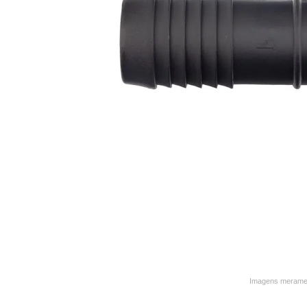
9
º
caneca
10
º
frigideira multiflon
Imagens merament