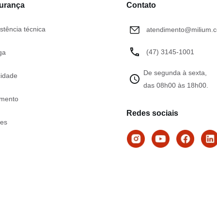
gurança
Contato
stência técnica
atendimento@milium.c
(47) 3145-1001
ga
De segunda à sexta,
cidade
das 08h00 às 18h00.
mento
Redes sociais
tes