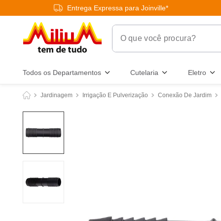
Entrega Expressa para Joinville*
O que você procura?
Termos Mais Buscados
Todos os Departamentos
Cutelaria
Eletro
1
º
chuveiro
Jardinagem
Irrigação E Pulverização
Conexão De Jardim
2
º
tinta
3
º
torneira
4
º
garrafa térmica
5
º
banheiro
6
º
luminária
7
º
varal
8
º
panelas