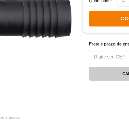
－
Quantidade
CO
Frete e prazo de en
CA
e ilustrativas