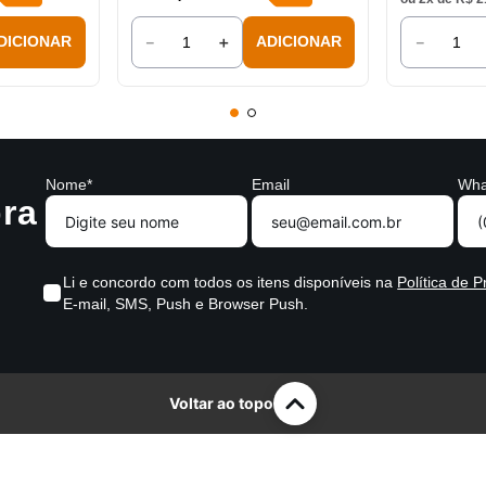
－
＋
－
DICIONAR
ADICIONAR
Nome*
Email
Wha
ra
Li e concordo com todos os itens disponíveis na
Política de P
E-mail, SMS, Push e Browser Push.
Voltar ao topo