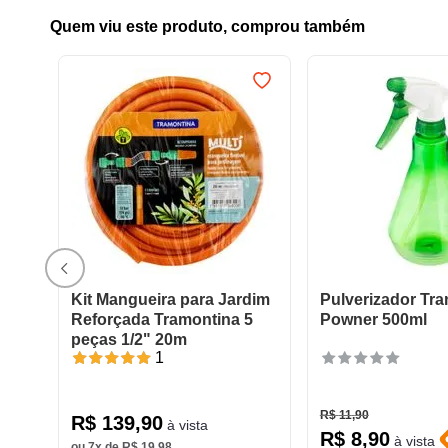
Quem viu este produto, comprou também
Kit Mangueira para Jardim
Pulverizador Tr
Reforçada Tramontina 5
Powner 500ml
peças 1/2" 20m
1
R$
11
,
90
R$
139
,
90
à vista
R$
8
,
90
à vista
ou
7
x de
R$
19
,
98