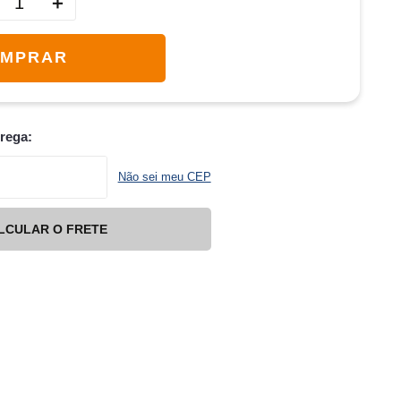
＋
MPRAR
trega:
Não sei meu CEP
LCULAR O FRETE