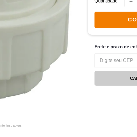
－
Quantidade
CO
Frete e prazo de en
CA
e ilustrativas