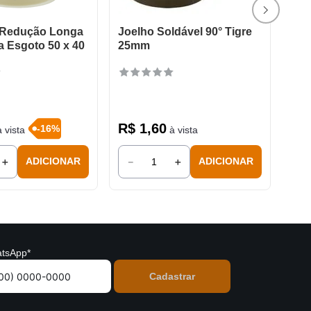
 Redução Longa
Joelho Soldável 90° Tigre
a Esgoto 50 x 40
25mm
R$
1
,
60
-
16
%
 vista
à vista
＋
－
＋
ADICIONAR
ADICIONAR
tsApp*