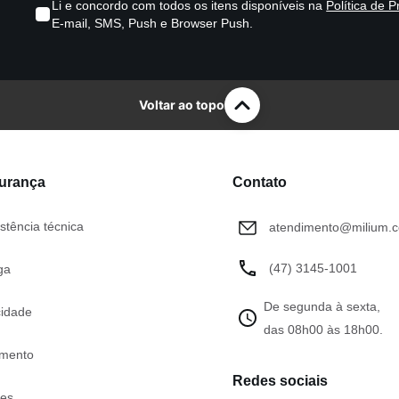
Li e concordo com todos os itens disponíveis na
Política de P
E-mail, SMS, Push e Browser Push.
Voltar ao topo
gurança
Contato
stência técnica
atendimento@milium.c
(47) 3145-1001
ga
De segunda à sexta,
cidade
das 08h00 às 18h00.
mento
Redes sociais
tes