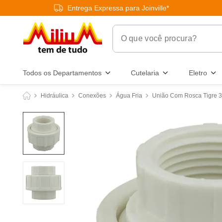
Entrega Expressa para Joinville*
O que você procura?
Termos Mais Buscados
Todos os Departamentos
Cutelaria
Eletro
1
º
chuveiro
Hidráulica
Conexões
Água Fria
União Com Rosca Tigre 3
2
º
tinta
3
º
torneira
4
º
garrafa térmica
5
º
banheiro
6
º
luminária
7
º
frigideira multiflon
8
º
panelas