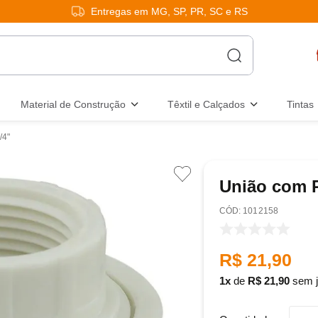
Entregas em MG, SP, PR, SC e RS
Material de Construção
Têxtil e Calçados
Tintas
/4"
União com R
:
1012158
R$
21
,
90
1
de
R$
21
,
90
sem j