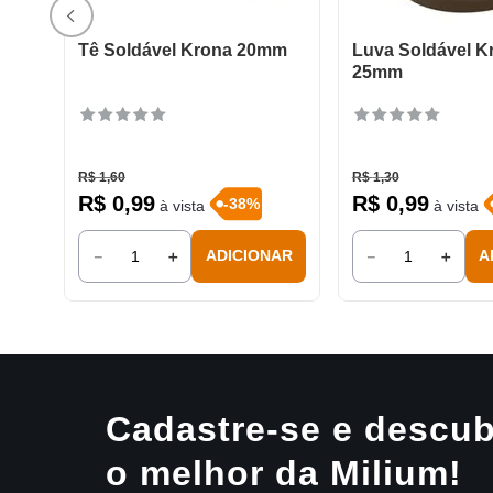
Tê Soldável Krona 20mm
Luva Soldável K
25mm
R$
1
,
60
R$
1
,
30
R$
0
,
99
R$
0
,
99
-
38
%
à vista
à vista
－
＋
－
＋
ADICIONAR
A
Cadastre-se e descub
o melhor da Milium!