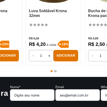
rona
Luva Soldável Krona
Bucha de
32mm
Krona par
R$
5
,
20
R$
3
,
00
R$
4
,
20
R$
2
,
50
-
23
%
-
19
%
à vista
à
－
＋
－
DICIONAR
ADICIONAR
Nome*
Email
Wha
ra