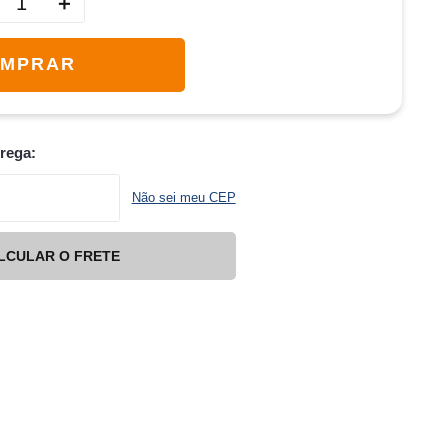
＋
MPRAR
trega:
Não sei meu CEP
LCULAR O FRETE