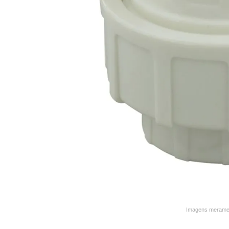
9
º
varal
10
º
caneca
Imagens merament