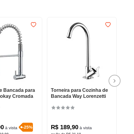
de Bancada para
Torneira para Cozinha de
Kokay Cromada
Bancada Way Lorenzetti
90
R$
189
,
90
-
25
%
à vista
à vista