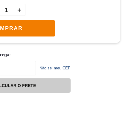
＋
MPRAR
trega:
Não sei meu CEP
LCULAR O FRETE