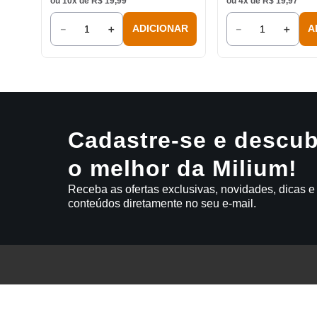
ou
10
x de
R$
19
,
99
ou
4
x de
R$
19
,
97
－
＋
－
＋
ADICIONAR
A
Cadastre-se e descub
o melhor da Milium!
Receba as ofertas exclusivas, novidades, dicas e
conteúdos diretamente no seu e-mail.