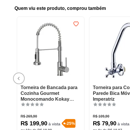
Quem viu este produto, comprou também
Torneira de Bancada para
Torneira para Co
Cozinha Gourmet
Parede Bica Móv
Monocomando Kokay
Imperatriz
Cromada
R$
269
,
90
R$
109
,
90
R$
199
,
90
R$
79
,
90
-
25
%
à vista
à vista