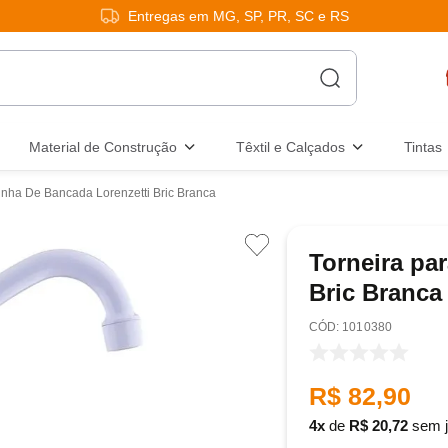
Entregas em MG, SP, PR, SC e RS
Material de Construção
Têxtil e Calçados
Tintas
inha De Bancada Lorenzetti Bric Branca
Torneira pa
Bric Branca
:
1010380
R$
82
,
90
4
de
R$
20
,
72
sem j