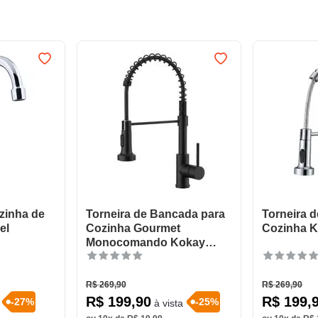
zinha de
Torneira de Bancada para
Torneira 
el
Cozinha Gourmet
Cozinha 
Monocomando Kokay
Preta
R$
269
,
90
R$
269
,
90
R$
199
,
90
R$
199
,
-
27
%
-
25
%
à vista