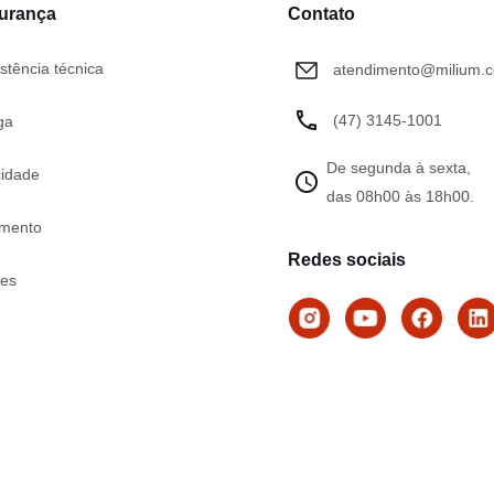
gurança
Contato
stência técnica
atendimento@milium.c
(47) 3145-1001
ga
De segunda à sexta,
cidade
das 08h00 às 18h00.
mento
Redes sociais
tes