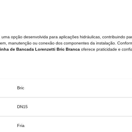
 uma opção desenvolvida para aplicações hidráulicas, contribuindo par
ntagem, manutenção ou conexão dos componentes da instalação. Confo
zinha de Bancada Lorenzetti Bric Branca
oferece praticidade e confia
Bric
DN15
Fria