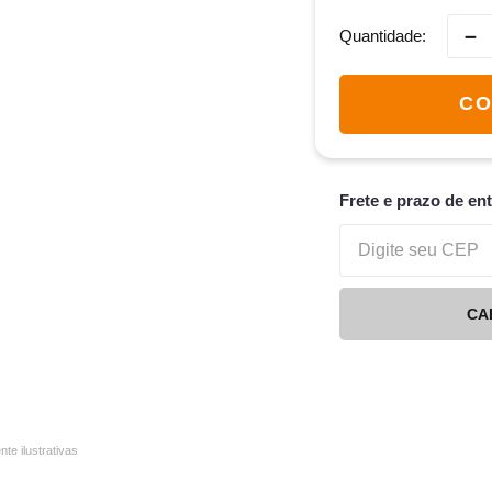
－
Quantidade
CO
Frete e prazo de en
CA
e ilustrativas