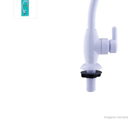
9
º
varal
10
º
caneca
Imagens merament