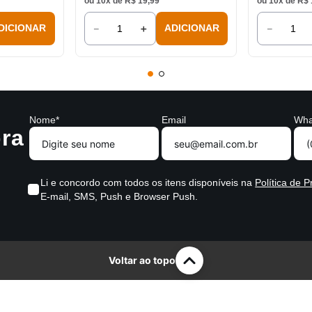
ou
10
x de
R$
19
,
99
ou
10
x de
R$
－
＋
－
DICIONAR
ADICIONAR
Nome*
Email
Wha
ra
Li e concordo com todos os itens disponíveis na
Política de P
E-mail, SMS, Push e Browser Push.
Voltar ao topo