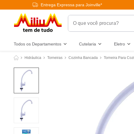
Entrega Expressa para Joinville*
O que você procura?
Termos Mais Buscados
Todos os Departamentos
Cutelaria
Eletro
1
º
chuveiro
Hidráulica
Torneiras
Cozinha Bancada
Torneira Para Coz
2
º
tinta
3
º
torneira
4
º
garrafa térmica
5
º
banheiro
6
º
luminária
7
º
frigideira multiflon
8
º
panelas