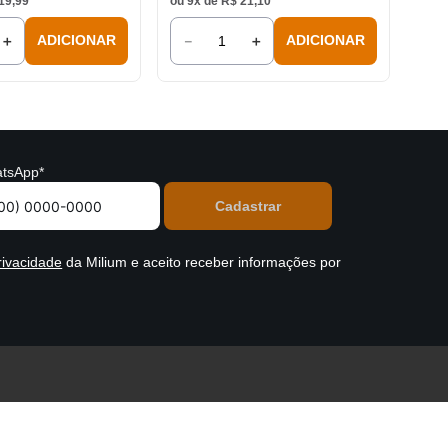
19
,
99
ou
9
x de
R$
21
,
10
＋
－
＋
ADICIONAR
ADICIONAR
tsApp*
rivacidade
da Milium e aceito receber informações por