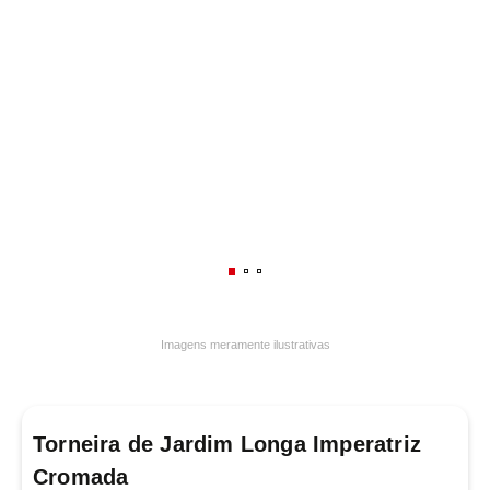
7
º
varal
8
º
panelas
9
º
caneca
10
º
frigideira multiflon
Imagens meramente ilustrativas
Torneira de Jardim Longa Imperatriz
Cromada