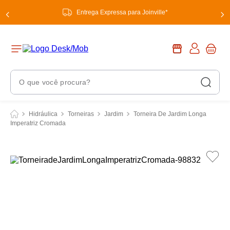
Entrega Expressa para Joinville*
O que você procura?
Termos Mais Buscados
Hidráulica
Torneiras
Jardim
Torneira De Jardim Longa
Imperatriz Cromada
1
º
chuveiro
2
º
tinta
3
º
torneira
4
º
garrafa térmica
5
º
banheiro
6
º
luminária