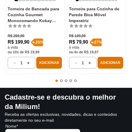
Torneira de Bancada para
Torneira para Cozinha de
Cozinha Gourmet
Parede Bica Móvel
Monocomando Kokay
Imperatriz
Cromada
R$
269
,
90
R$
109
,
90
R$
199
,
90
R$
79
,
90
-
25
%
-
27
%
à vista
à vista
ou
10
x de
R$
19
,
99
ou
4
x de
R$
19
,
97
－
＋
－
＋
ADICIONAR
ADICIONAR
Cadastre-se e descubra o melhor
da Milium!
Receba as ofertas exclusivas, novidades, dicas e conteúdos
diretamente no seu e-mail.
Nome*