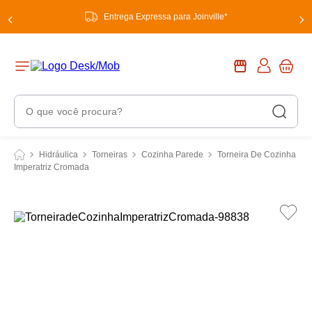
Entrega Expressa para Joinville*
O que você procura?
Termos Mais Buscados
Hidráulica
Torneiras
Cozinha Parede
Torneira De Cozinha
Imperatriz Cromada
1
º
chuveiro
2
º
tinta
3
º
torneira
4
º
frigideira multiflon
5
º
garrafa térmica
6
º
banheiro