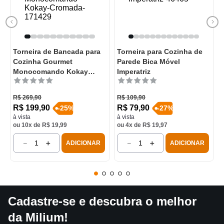
Torneira de Bancada para
Torneira para Cozinha de
Cozinha Gourmet
Parede Bica Móvel
Monocomando Kokay
Imperatriz
Cromada
R$
269
,
90
R$
109
,
90
R$
199
,
90
R$
79
,
90
-
25
%
-
27
%
à vista
à vista
ou
10
x de
R$
19
,
99
ou
4
x de
R$
19
,
97
－
＋
－
＋
ADICIONAR
ADICIONAR
Cadastre-se e descubra o melhor
da Milium!