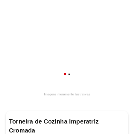
7
º
luminária
8
º
panelas
9
º
varal
10
º
caneca
Imagens meramente ilustrativas
Torneira de Cozinha Imperatriz
Cromada