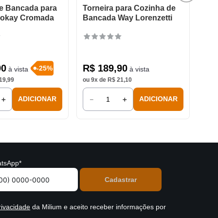
de Bancada para
Torneira para Cozinha de
Kokay Cromada
Bancada Way Lorenzetti
90
R$
189
,
90
-
25
%
à vista
à vista
19
,
99
ou
9
x de
R$
21
,
10
＋
－
＋
ADICIONAR
ADICIONAR
tsApp*
rivacidade
da Milium e aceito receber informações por