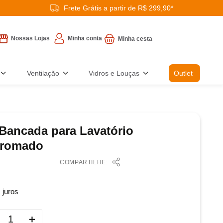
Frete Grátis a partir de R$ 299,90*
Minha conta
Nossas Lojas
Ventilação
Vidros e Louças
Outlet
 Bancada para Lavatório
Cromado
COMPARTILHE:
juros
＋