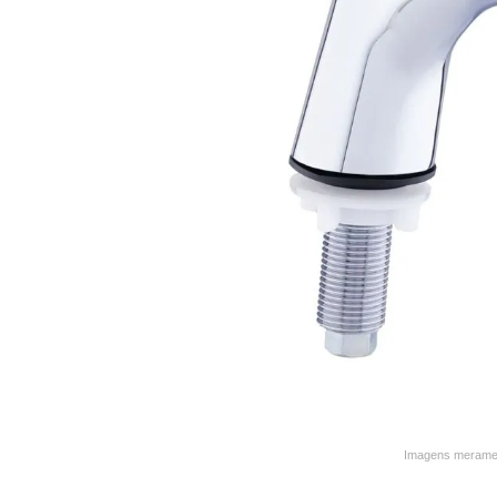
9
º
varal
10
º
caneca
Imagens merament