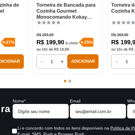
zinha de
Torneira de Bancada para
Torneira 
el
Cozinha Gourmet
Cozinha 
Monocomando Kokay
Preta
R$
269
,
90
R$
269
,
90
R$
199
,
90
R$
199
,
-
27
%
-
25
%
à vista
ou
10
x de
R$
19
,
99
ou
10
x de
R$
－
＋
－
DICIONAR
ADICIONAR
Nome*
Email
Wha
ra
Li e concordo com todos os itens disponíveis na
Política de P
E-mail, SMS, Push e Browser Push.