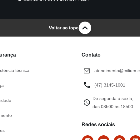
Voltar ao topo
gurança
Contato
stência técnica
atendimento@milium.c
(47) 3145-1001
ga
De segunda à sexta,
cidade
das 08h00 às 18h00.
mento
Redes sociais
tes