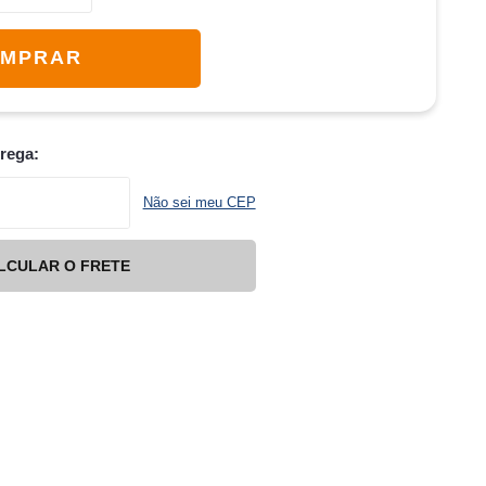
MPRAR
trega:
Não sei meu CEP
LCULAR O FRETE