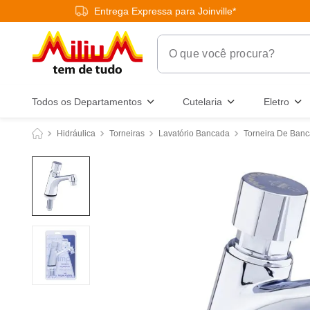
Entrega Expressa para Joinville*
O que você procura?
Termos Mais Buscados
Todos os Departamentos
Cutelaria
Eletro
1
º
chuveiro
Hidráulica
Torneiras
Lavatório Bancada
Torneira De Banc
2
º
tinta
3
º
torneira
4
º
garrafa térmica
5
º
banheiro
6
º
luminária
7
º
frigideira multiflon
8
º
panelas