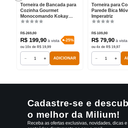
Torneira de Bancada para
Torneira para Co
Cozinha Gourmet
Parede Bica Móv
Monocomando Kokay
Imperatriz
Cromada
R$
269
,
90
R$
109
,
90
R$
199
,
90
R$
79
,
90
-
25
%
à vista
à vista
ou
10
x de
R$
19
,
99
ou
4
x de
R$
19
,
97
－
＋
－
＋
ADICIONAR
A
Cadastre-se e descub
o melhor da Milium!
Receba as ofertas exclusivas, novidades, dicas e