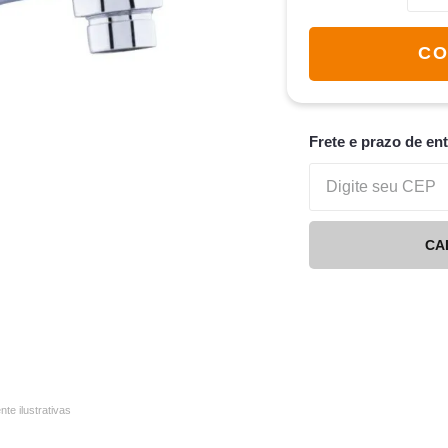
CO
Frete e prazo de en
CA
e ilustrativas