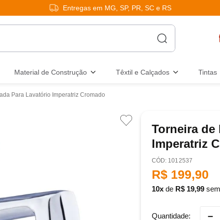
Entregas em MG, SP, PR, SC e RS
Material de Construção
Têxtil e Calçados
Tintas
ada Para Lavatório Imperatriz Cromado
Torneira de
Imperatriz 
:
1012537
R$
199
,
90
10
de
R$
19
,
99
sem 
－
Quantidade