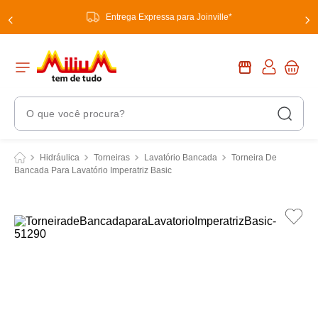
Entrega Expressa para Joinville*
O que você procura?
Termos Mais Buscados
Hidráulica
Torneiras
Lavatório Bancada
Torneira De
Bancada Para Lavatório Imperatriz Basic
1
º
chuveiro
2
º
tinta
3
º
torneira
4
º
frigideira multiflon
5
º
garrafa térmica
6
º
banheiro