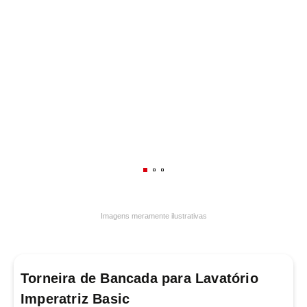
7
º
luminária
8
º
panelas
9
º
varal
10
º
caneca
Imagens meramente ilustrativas
Torneira de Bancada para Lavatório
Imperatriz Basic