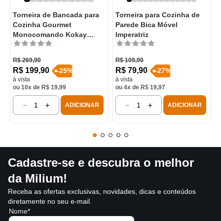
Torneira de Bancada para
Torneira para Cozinha de
Cozinha Gourmet
Parede Bica Móvel
Monocomando Kokay
Imperatriz
Cromada
R$
269
,
90
R$
109
,
90
R$
199
,
90
R$
79
,
90
-
25
%
-
27
%
à vista
à vista
ou
10
x de
R$
19
,
99
ou
4
x de
R$
19
,
97
－
＋
－
＋
ADICIONAR
ADICIONAR
Cadastre-se e descubra o melhor
da Milium!
Receba as ofertas exclusivas, novidades, dicas e conteúdos
diretamente no seu e-mail.
Nome*