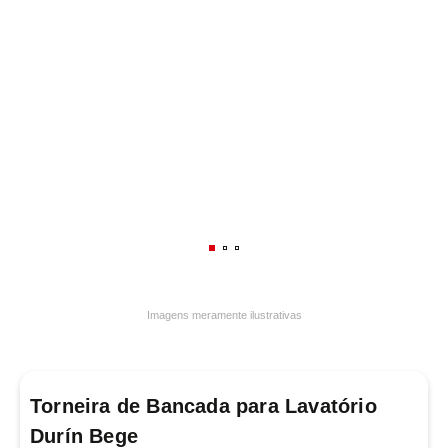
7
º
varal
8
º
caneca
9
º
panelas
10
º
lâmpada
Imagens meramente ilustrativas
Torneira de Bancada para Lavatório
Durín Bege