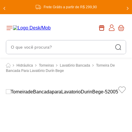
Frete Grátis a partir de R$ 299,90
O que você procura?
Termos Mais Buscados
Hidráulica
Torneiras
Lavatório Bancada
Torneira De
Bancada Para Lavatório Durín Bege
1
º
chuveiro
2
º
tinta
3
º
torneira
4
º
garrafa térmica
5
º
banheiro
6
º
luminária