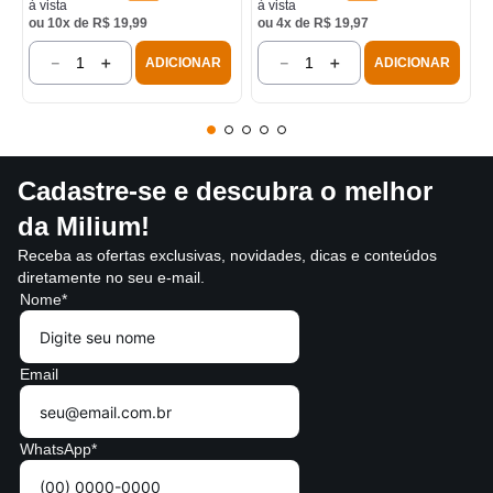
à vista
à vista
ou
10
x de
R$
19
,
99
ou
4
x de
R$
19
,
97
－
＋
－
＋
ADICIONAR
ADICIONAR
Cadastre-se e descubra o melhor
da Milium!
Receba as ofertas exclusivas, novidades, dicas e conteúdos
diretamente no seu e-mail.
Nome*
Email
WhatsApp*