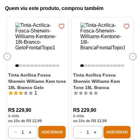
Quem viu este produto, comprou também
Tinta Acrílica Fosca
Tinta Acrílica Fosca
Sherwin Williams Kem tone
Sherwin Williams Kem
18L Branco Gelo
Tone 18L Branca
1
R$
229
,
90
R$
229
,
90
à vista
à vista
ou
10
x de
R$
22
,
99
ou
10
x de
R$
22
,
99
－
＋
－
＋
ADICIONAR
ADICIONAR