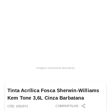
7
º
frigideira multiflon
8
º
panelas
9
º
varal
10
º
caneca
Imagens meramente ilustrativas
Tinta Acrílica Fosca Sherwin-Williams
Kem Tone 3,6L Cinza Barbatana
COMPARTILHE:
:
1052072