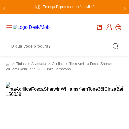
Entrega Expressa para Joinville*
O que você procura?
Termos Mais Buscados
Tintas
Alvenaria
Acrílica
Tinta Acrílica Fosca Sherwin-
Williams Kem Tone 3,6L Cinza Barbatana
1
º
chuveiro
2
º
tinta
3
º
torneira
4
º
garrafa térmica
5
º
banheiro
6
º
luminária