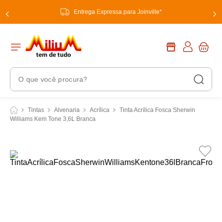
Entrega Expressa para Joinville*
O que você procura?
Termos Mais Buscados
Tintas
Alvenaria
Acrílica
Tinta Acrílica Fosca Sherwin
Williams Kem Tone 3,6L Branca
1
º
chuveiro
2
º
tinta
3
º
torneira
4
º
frigideira multiflon
5
º
garrafa térmica
6
º
banheiro