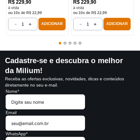
R$
229
,
90
R$
229
,
90
à vista
à vista
ou
10
x de
R$
22
,
99
ou
10
x de
R$
22
,
99
－
＋
－
＋
ADICIONAR
ADICIONAR
Cadastre-se e descubra o melhor
da Milium!
Receba as ofertas exclusivas, novidades, dicas e conteúdos
diretamente no seu e-mail.
Nome*
Email
WhatsApp*