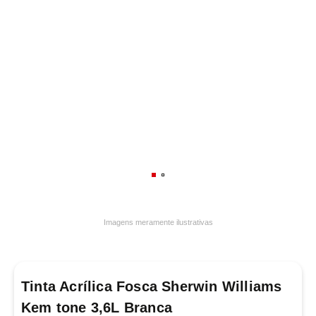
7
º
luminária
8
º
panelas
9
º
varal
10
º
caneca
Imagens meramente ilustrativas
Tinta Acrílica Fosca Sherwin Williams
Kem tone 3,6L Branca