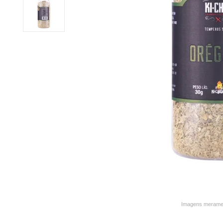
9
º
varal
10
º
caneca
Imagens merament