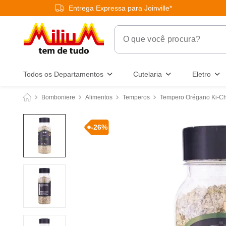
Entrega Expressa para Joinville*
O que você procura?
Termos Mais Buscados
Todos os Departamentos
Cutelaria
Eletro
1
º
chuveiro
Bomboniere
Alimentos
Temperos
Tempero Orégano Ki-Ch
2
º
tinta
3
º
torneira
-
26
%
4
º
garrafa térmica
5
º
banheiro
6
º
luminária
7
º
frigideira multiflon
8
º
panelas