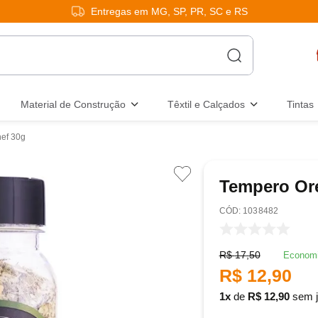
Entregas em MG, SP, PR, SC e RS
Material de Construção
Têxtil e Calçados
Tintas
ef 30g
Tempero Or
:
1038482
R$
17
,
50
Econom
R$
12
,
90
1
de
R$
12
,
90
sem j