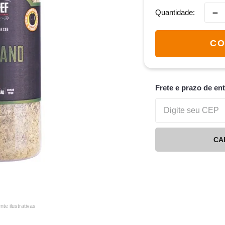
－
Quantidade
CO
Frete e prazo de en
CA
e ilustrativas