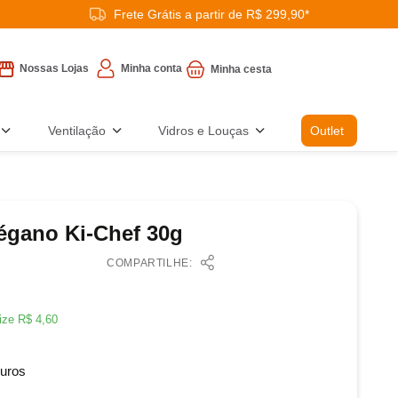
Frete Grátis a partir de R$ 299,90*
Minha conta
Nossas Lojas
Ventilação
Vidros e Louças
Outlet
égano Ki-Chef 30g
COMPARTILHE:
ize
R$
4
,
60
uros