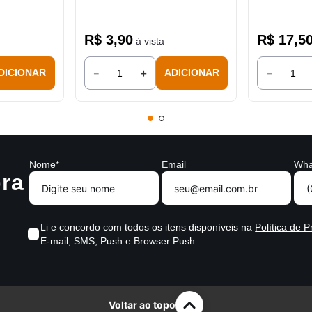
R$
3
,
90
R$
17
,
5
à vista
－
＋
－
DICIONAR
ADICIONAR
Nome*
Email
Wha
ra
Li e concordo com todos os itens disponíveis na
Política de P
E-mail, SMS, Push e Browser Push.
Voltar ao topo