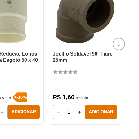
 Redução Longa
Joelho Soldável 90° Tigre
a Esgoto 50 x 40
25mm
R$
1
,
60
-
16
%
 vista
à vista
＋
－
＋
ADICIONAR
ADICIONAR