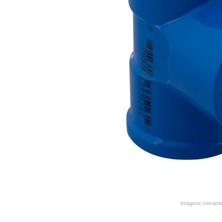
9
º
varal
10
º
caneca
Imagens merament