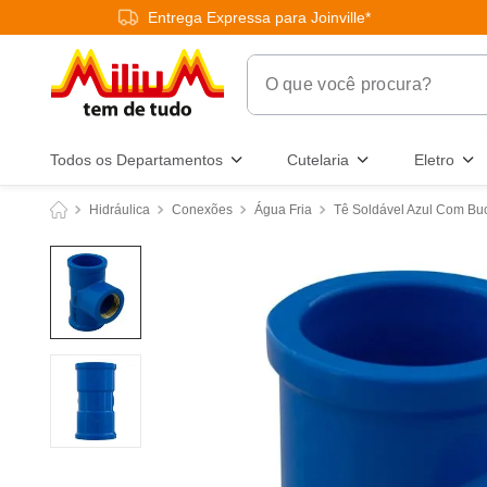
Entrega Expressa para Joinville*
O que você procura?
Termos Mais Buscados
Todos os Departamentos
Cutelaria
Eletro
1
º
chuveiro
Hidráulica
Conexões
Água Fria
Tê Soldável Azul Com Bu
2
º
tinta
3
º
torneira
4
º
frigideira multiflon
5
º
garrafa térmica
6
º
banheiro
7
º
luminária
8
º
panelas