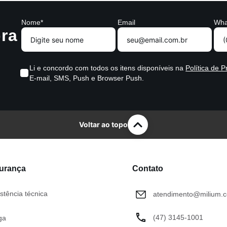
Nome*
Email
Wha
ra
Li e concordo com todos os itens disponíveis na
Política de P
E-mail, SMS, Push e Browser Push.
Voltar ao topo
gurança
Contato
stência técnica
atendimento@milium.c
(47) 3145-1001
ga