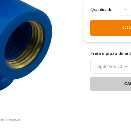
－
Quantidade
CO
Frete e prazo de en
CA
e ilustrativas