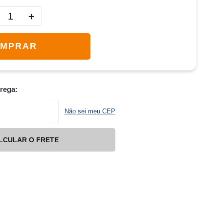
＋
MPRAR
trega:
Não sei meu CEP
LCULAR O FRETE