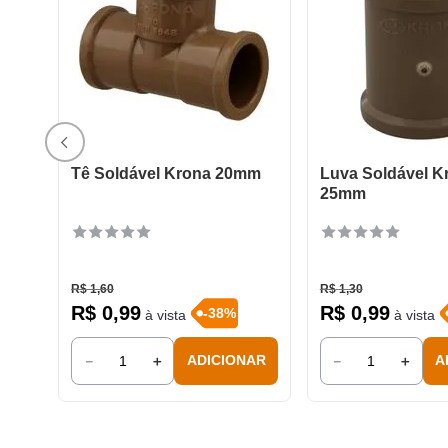
Tê Soldável Krona 20mm
Luva Soldável K
25mm
R$
1
,
60
R$
1
,
30
R$
0
,
99
R$
0
,
99
-
38
%
à vista
à vista
－
＋
－
＋
ADICIONAR
A