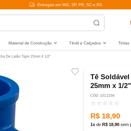
Entregas em MG, SP, PR, SC e RS
Material de Construção
Têxtil e Calçados
Tintas
cha De Latão Tigre 25mm X 1/2"
Tê Soldável
25mm x 1/2"
:
1012256
R$
18
,
90
1
de
R$
18
,
90
sem j