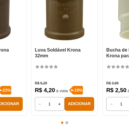
rona
Luva Soldável Krona
Bucha de
32mm
Krona par
R$
5
,
20
R$
3
,
00
R$
4
,
20
R$
2
,
50
-
23
%
-
19
%
à vista
à
－
＋
－
DICIONAR
ADICIONAR