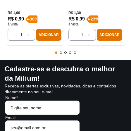
R$
1
,
60
R$
1
,
30
R$
0
,
99
R$
0
,
99
-
38
%
-
23
%
à vista
à vista
－
＋
－
＋
ADICIONAR
ADICIONAR
Cadastre-se e descubra o melhor
da Milium!
Receba as ofertas exclusivas, novidades, dicas e conteúdos
diretamente no seu e-mail.
Nome*
Email