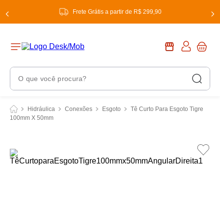
Frete Grátis a partir de R$ 299,90
O que você procura?
Termos Mais Buscados
Hidráulica
Conexões
Esgoto
Tê Curto Para Esgoto Tigre
100mm X 50mm
1
º
chuveiro
2
º
tinta
3
º
torneira
4
º
frigideira multiflon
5
º
garrafa térmica
6
º
banheiro