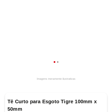
7
º
luminária
8
º
panelas
9
º
varal
10
º
caneca
Imagens meramente ilustrativas
Tê Curto para Esgoto Tigre 100mm x
50mm