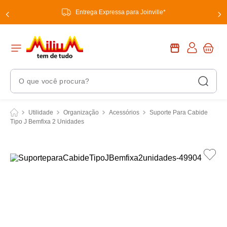
Entrega Expressa para Joinville*
O que você procura?
Termos Mais Buscados
Utilidade
Organização
Acessórios
Suporte Para Cabide
Tipo J Bemfixa 2 Unidades
1
º
chuveiro
2
º
tinta
3
º
torneira
4
º
garrafa térmica
5
º
banheiro
6
º
luminária