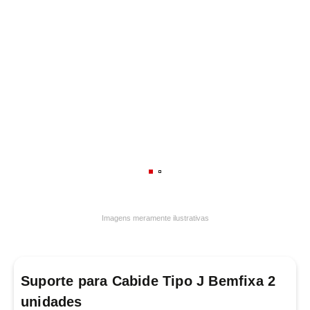
7
º
frigideira multiflon
8
º
panelas
9
º
varal
10
º
caneca
Imagens meramente ilustrativas
Suporte para Cabide Tipo J Bemfixa 2
unidades