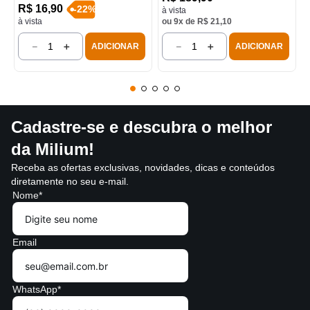
R$
16
,
90
-
22
%
à vista
à vista
ou
9
x de
R$
21
,
10
－
＋
－
＋
ADICIONAR
ADICIONAR
Cadastre-se e descubra o melhor
da Milium!
Receba as ofertas exclusivas, novidades, dicas e conteúdos
diretamente no seu e-mail.
Nome*
Email
WhatsApp*