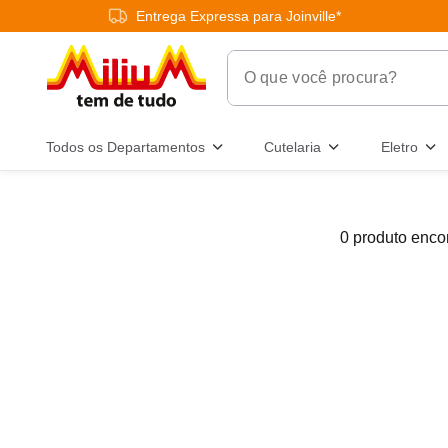
Entrega Expressa para Joinville*
O que você procura?
Termos Mais Buscados
Todos os Departamentos
Cutelaria
Eletro
1
º
chuveiro
2
º
tinta
0
produto
3
º
torneira
4
º
garrafa térmica
5
º
banheiro
6
º
luminária
7
º
frigideira multiflon
8
º
panelas