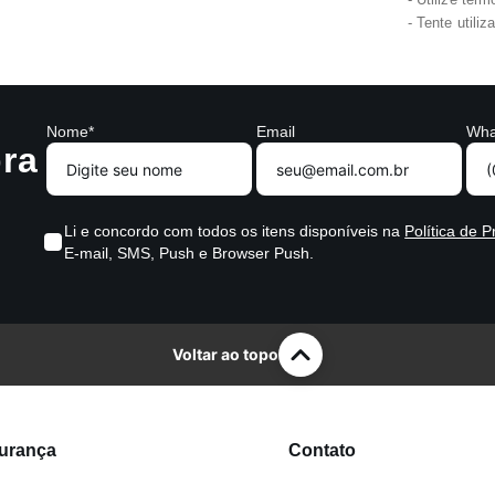
Tente utili
Nome*
Email
Wha
ra
Li e concordo com todos os itens disponíveis na
Política de P
E-mail, SMS, Push e Browser Push.
Voltar ao topo
gurança
Contato