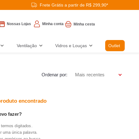
Frete Grátis a partir de R$ 299,90*
Minha conta
Nossas Lojas
Ventilação
Vidros e Louças
Outlet
Ordenar por
Mais recentes
roduto encontrado
evo fazer?
 termos digitados.
ar uma única palavra.
mos genéricos na busca.