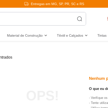
Entregas em MG, SP, PR, SC e RS
Material de Construção
Têxtil e Calçados
Tintas
Nenhum p
O que eu d
Verifique os
Tente utiliz
Utilize ter