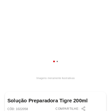
7
º
varal
8
º
panelas
9
º
caneca
10
º
frigideira multiflon
Imagens meramente ilustrativas
Solução Preparadora Tigre 200ml
COMPARTILHE:
:
1022058