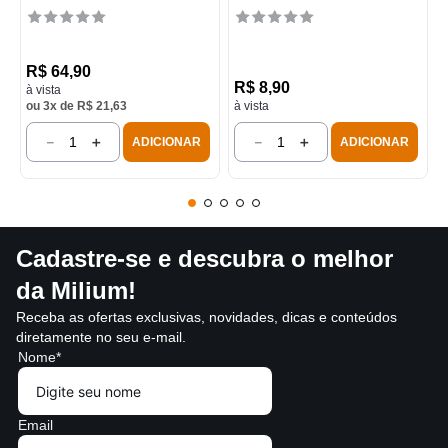
R$
64
,
90
R$
8
,
90
à vista
ou
3
x de
R$
21
,
63
à vista
－
＋
－
＋
ADICIONAR
ADICIONAR
Cadastre-se e descubra o melhor
da Milium!
Receba as ofertas exclusivas, novidades, dicas e conteúdos
diretamente no seu e-mail.
Nome*
Email