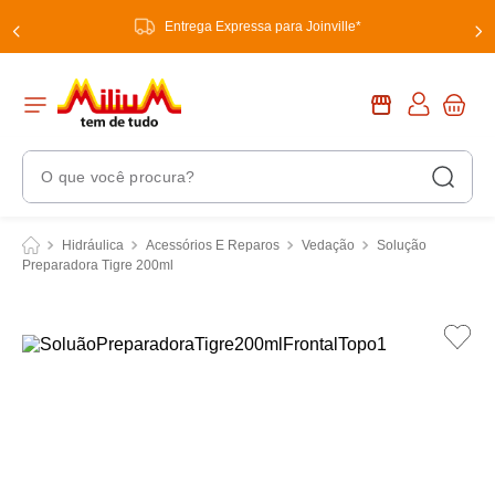
Entrega Expressa para Joinville*
O que você procura?
Termos Mais Buscados
Hidráulica
Acessórios E Reparos
Vedação
Solução
Preparadora Tigre 200ml
1
º
chuveiro
2
º
tinta
3
º
torneira
4
º
garrafa térmica
5
º
banheiro
6
º
luminária