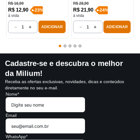
R$
16
,
90
R$
28
,
90
R$
12
,
90
R$
21
,
90
-
23
%
-
24
%
à vista
à vista
－
＋
－
＋
ADICIONAR
ADICIONAR
Cadastre-se e descubra o melhor
da Milium!
Receba as ofertas exclusivas, novidades, dicas e conteúdos
diretamente no seu e-mail.
Nome*
Email
WhatsApp*