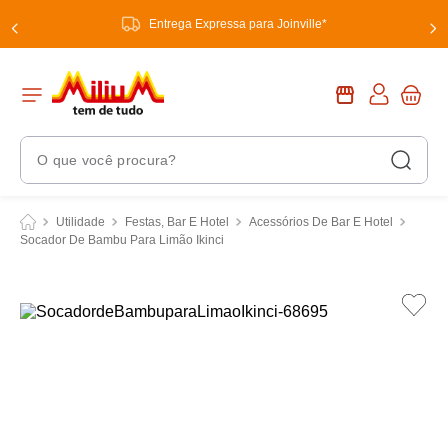
Entrega Expressa para Joinville*
O que você procura?
Termos Mais Buscados
Utilidade
Festas, Bar E Hotel
Acessórios De Bar E Hotel
Socador De Bambu Para Limão Ikinci
1
º
chuveiro
2
º
tinta
3
º
torneira
4
º
garrafa térmica
5
º
banheiro
6
º
luminária