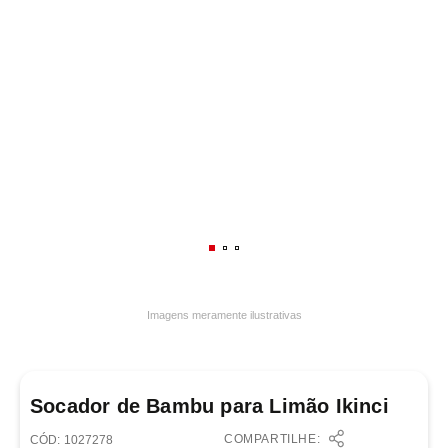
7
º
frigideira multiflon
8
º
panelas
9
º
varal
10
º
caneca
Imagens meramente ilustrativas
Socador de Bambu para Limão Ikinci
COMPARTILHE:
:
1027278