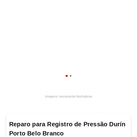
7
º
frigideira multiflon
8
º
panelas
9
º
varal
10
º
caneca
Imagens meramente ilustrativas
Reparo para Registro de Pressão Durín
Porto Belo Branco