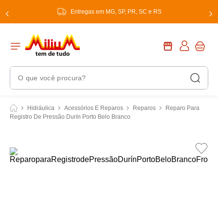
Entregas em MG, SP, PR, SC e RS
O que você procura?
Termos Mais Buscados
Hidráulica
Acessórios E Reparos
Reparos
Reparo Para
Registro De Pressão Durín Porto Belo Branco
1
º
chuveiro
2
º
tinta
3
º
torneira
4
º
garrafa térmica
5
º
banheiro
6
º
luminária