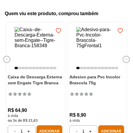
Quem viu este produto, comprou também
Caixa de Descarga Externa
Adesivo para Pvc Incolor
sem Engate Tigre Branca
Brascola 75g
R$
64
,
90
R$
8
,
90
à vista
ou
3
x de
R$
21
,
63
à vista
－
＋
－
＋
ADICIONAR
ADICIONAR