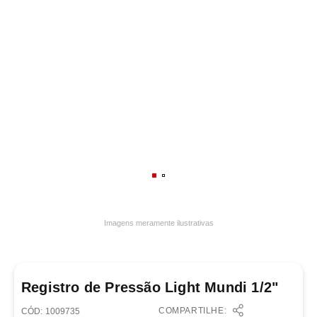
7
º
frigideira multiflon
8
º
panelas
9
º
varal
10
º
caneca
Imagens meramente ilustrativas
Registro de Pressão Light Mundi 1/2"
COMPARTILHE:
:
1009735