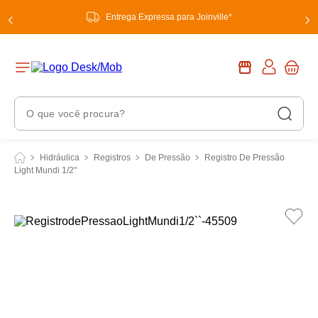
Entrega Expressa para Joinville*
O que você procura?
Termos Mais Buscados
Hidráulica
Registros
De Pressão
Registro De Pressão
Light Mundi 1/2"
1
º
chuveiro
2
º
tinta
3
º
torneira
4
º
garrafa térmica
5
º
banheiro
6
º
luminária