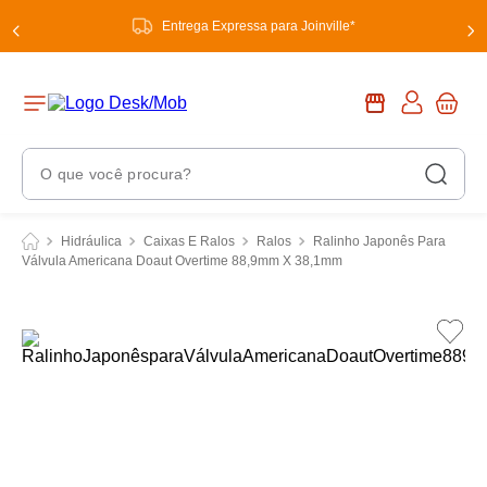
Entrega Expressa para Joinville*
O que você procura?
Termos Mais Buscados
Hidráulica
Caixas E Ralos
Ralos
Ralinho Japonês Para
Válvula Americana Doaut Overtime 88,9mm X 38,1mm
1
º
chuveiro
2
º
tinta
3
º
torneira
4
º
garrafa térmica
5
º
banheiro
6
º
luminária