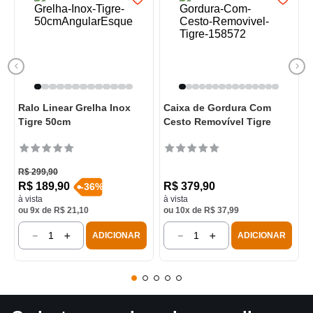
Ralo Linear Grelha Inox
Caixa de Gordura Com
Tigre 50cm
Cesto Removível Tigre
R$
299
,
90
R$
189
,
90
R$
379
,
90
-
36
%
à vista
à vista
ou
9
x de
R$
21
,
10
ou
10
x de
R$
37
,
99
－
＋
－
＋
ADICIONAR
ADICIONAR