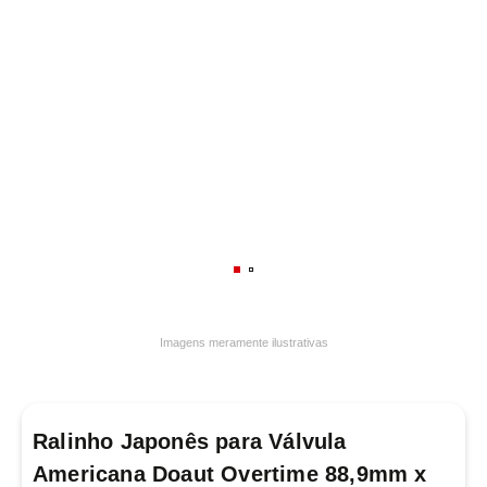
7
º
frigideira multiflon
8
º
panelas
9
º
varal
10
º
caneca
Imagens meramente ilustrativas
Ralinho Japonês para Válvula
Americana Doaut Overtime 88,9mm x