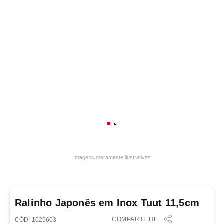
7
º
frigideira multiflon
8
º
panelas
9
º
varal
10
º
caneca
Imagens meramente ilustrativas
Ralinho Japonês em Inox Tuut 11,5cm
COMPARTILHE:
:
1029603