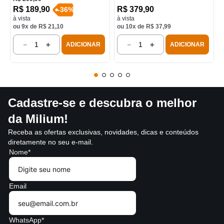
R$
189
,
90
R$
379
,
90
-
36
%
à vista
à vista
ou
9
x de
R$
21
,
10
ou
10
x de
R$
37
,
99
－
＋
－
＋
ADICIONAR
ADICIONAR
Cadastre-se e descubra o melhor
da Milium!
Receba as ofertas exclusivas, novidades, dicas e conteúdos
diretamente no seu e-mail.
Nome*
Email
WhatsApp*