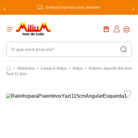
Entrega Expressa para Joinville*
O que você procura?
Termos Mais Buscados
Hidráulica
Caixas E Ralos
Ralos
Ralinho Japonês Em Inox
Tuut 11,5cm
1
º
chuveiro
2
º
tinta
3
º
torneira
4
º
garrafa térmica
5
º
banheiro
6
º
luminária